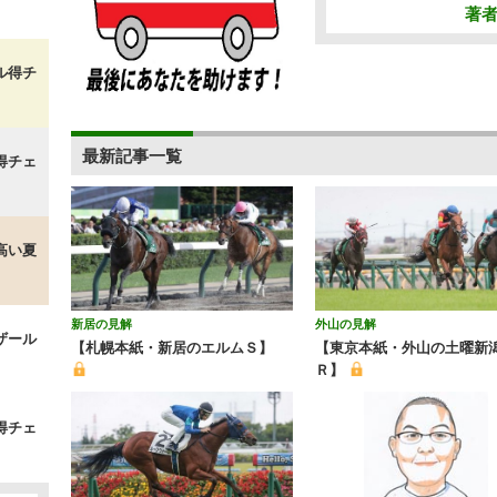
著
ル得チ
最新記事一覧
得チェ
高い夏
新居の見解
外山の見解
ザール
【札幌本紙・新居のエルムＳ】
【東京本紙・外山の土曜新
Ｒ】
得チェ