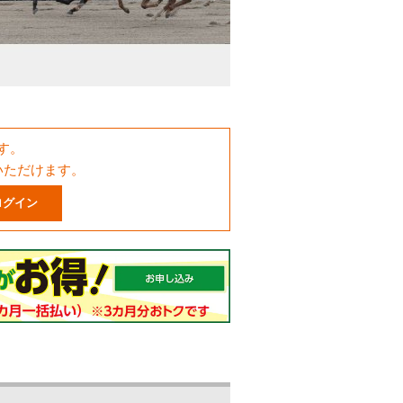
す。
いただけます。
ログイン