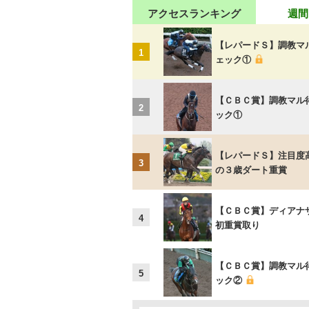
アクセスランキング
週間
【レパードＳ】調教マ
1
ェック①
【ＣＢＣ賞】調教マル
2
ック①
【レパードＳ】注目度
3
の３歳ダート重賞
【ＣＢＣ賞】ディアナ
4
初重賞取り
【ＣＢＣ賞】調教マル
5
ック②