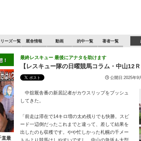
シリーズ一覧
厩舎情報
動画
的中一覧
著者一覧
最終レスキュー 最後にアナタを助けます
想！
【レスキュー隊の日曜競馬コラム・中山12Ｒ
公開日:2025年9月
中舘厩舎番の新居記者がカウスリップをプッシュ
してきた。
「前走は滞在で14キロ増の太め残りでも快勝。スピ
ード一辺倒だったこれまでと違って、差して結果を
出したのも収穫です。やや忙しかった札幌の千メー
千直最
トルより競馬はしやすいですし、中山の急坂も大型