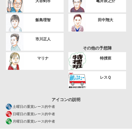
大谷剣市
亀井辰之介
飯島理智
田中翔大
市川正人
その他の予想陣
マリナ
特捜班
レスＱ
アイコンの説明
土曜日の重賞レース的中者
日曜日の重賞レース的中者
月曜日の重賞レース的中者