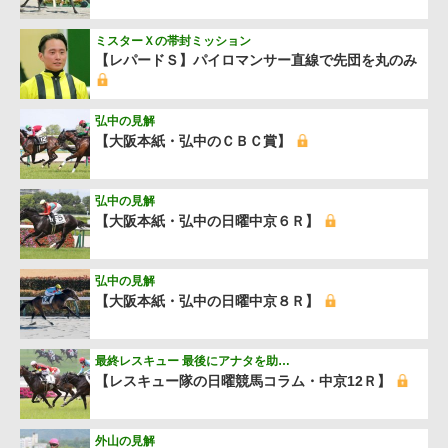
ミスターＸの帯封ミッション
【レパードＳ】パイロマンサー直線で先団を丸のみ
弘中の見解
【大阪本紙・弘中のＣＢＣ賞】
弘中の見解
【大阪本紙・弘中の日曜中京６Ｒ】
弘中の見解
【大阪本紙・弘中の日曜中京８Ｒ】
最終レスキュー 最後にアナタを助…
【レスキュー隊の日曜競馬コラム・中京12Ｒ】
外山の見解