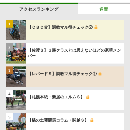
アクセスランキング
週間
1
【ＣＢＣ賞】調教マル得チェック②
2
【佐渡Ｓ】３勝クラスとは思えないほどの豪華メン
バー
3
【レパードＳ】調教マル得チェック①
4
【札幌本紙・新居のエルムＳ】
5
【橘の土曜競馬コラム・関越Ｓ】