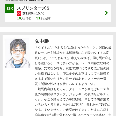
スプリンターズＳ
11R
GI
芝1200m 15:40
16
31
人が予想
本の記事
弘中勝
「タイトル“こだわり◎”に決まったから」と。関西の最
終レースが主戦場から本紙担当になる際のタイトル変
更だった。“こだわり”だ。考えてみれば、同じ馬に◎を
打ち続けるケースは多い方かも。レース内容に取材の
感触。穴で◎を打ち、次走で無印にできるほど情の薄
い性格ではないし、印に多少の上下はつけても納得で
きるまで追いかけたい性分ではある。ストーカー気
質？闇深い性格は会社にバレてるようです。
競馬内容はもちろん、タイミングが合えばレース直
後の調教師やスタッフ、ジョッキーの表情などをチェ
ック。そこを踏まえての中間取材。そして予想作業で
いろいろと考える。当たれば“閃き”、外れたら“妄想”に
なる。すいません。ご迷惑かけてます。たまに△◎や
◎無印での決着で外れなど“惜しい”パターンも多い。生