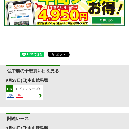
弘中勝の予想買い目を見る
9月28日(日)中山競馬場
スプリンターズＳ
11R
馬単
3単
関連レース
9月28日(日)中山競馬場