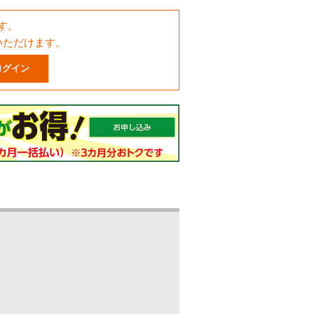
す。
いただけます。
ログイン