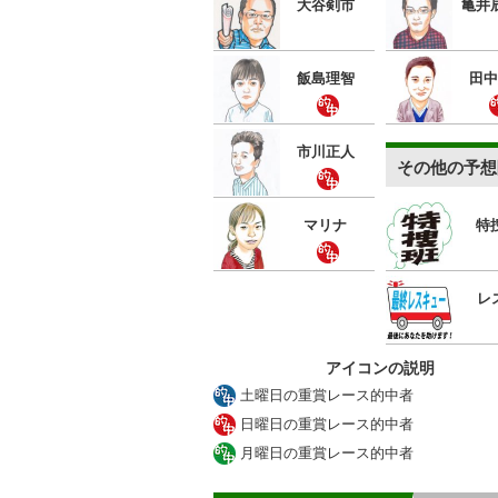
大谷剣市
亀井
飯島理智
田中
市川正人
その他の予想
マリナ
特
レ
アイコンの説明
土曜日の重賞レース的中者
日曜日の重賞レース的中者
月曜日の重賞レース的中者