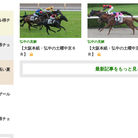
ル得チ
弘中の見解
弘中の見解
得チェ
【大阪本紙・弘中の土曜中京６
【大阪本紙・弘中の土曜中
Ｒ】
Ｒ】
最新記事をもっと見
高い夏
ザール
得チェ