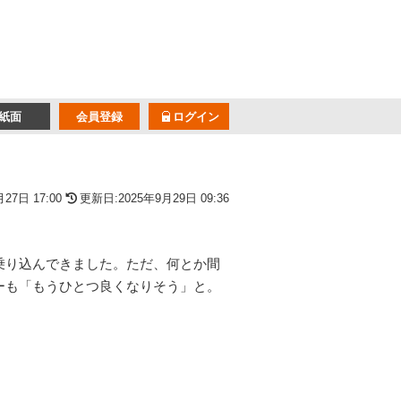
紙面
会員登録
ログイン
27日 17:00
更新日:2025年9月29日 09:36
乗り込んできました。ただ、何とか間
ーも「もうひとつ良くなりそう」と。