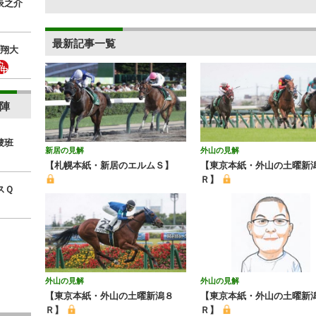
辰之介
最新記事一覧
翔大
陣
捜班
新居の見解
外山の見解
【札幌本紙・新居のエルムＳ】
【東京本紙・外山の土曜新
Ｒ】
スＱ
外山の見解
外山の見解
【東京本紙・外山の土曜新潟８
【東京本紙・外山の土曜新潟
Ｒ】
Ｒ】