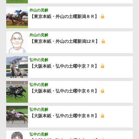
外山の見解
【東京本紙・外山の土曜新潟８Ｒ】
外山の見解
【東京本紙・外山の土曜新潟12Ｒ】
弘中の見解
【大阪本紙・弘中の土曜中京７Ｒ】
弘中の見解
【大阪本紙・弘中の土曜中京６Ｒ】
弘中の見解
【大阪本紙・弘中の土曜中京８Ｒ】
弘中の見解