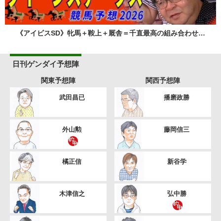
《アイビスSD》牝馬＋鞍上＋厩舎＝千直最高の組み合わせ…
日刊ゲンダイ予想陣
関東予想陣
関西予想陣
武田昌已
播磨政勝
外山勲
藤岡信三
橘正信
新谷学
木津信之
弘中勝