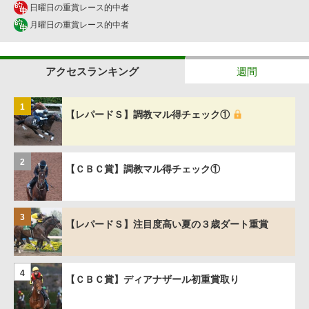
日曜日の重賞レース的中者
月曜日の重賞レース的中者
アクセスランキング
週間
1
【レパードＳ】調教マル得チェック①
2
【ＣＢＣ賞】調教マル得チェック①
3
【レパードＳ】注目度高い夏の３歳ダート重賞
4
【ＣＢＣ賞】ディアナザール初重賞取り