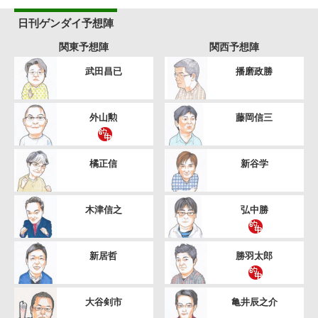
日刊ゲンダイ予想陣
関東予想陣
関西予想陣
武田昌已
播磨政勝
外山勲
藤岡信三
橘正信
新谷学
木津信之
弘中勝
新居哲
勝羽太郎
大谷剣市
亀井辰之介