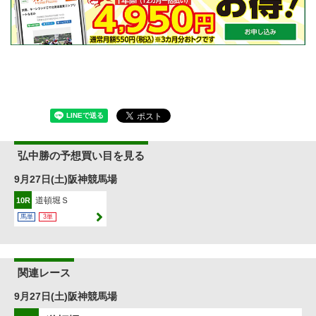
弘中勝の予想買い目を見る
9月27日(土)阪神競馬場
道頓堀Ｓ
10R
馬単
3単
関連レース
9月27日(土)阪神競馬場