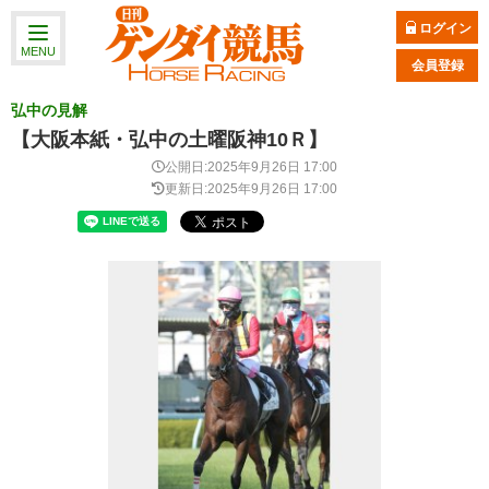
ログイン
MENU
会員登録
弘中の見解
【大阪本紙・弘中の土曜阪神10Ｒ】
公開日:2025年9月26日 17:00
更新日:2025年9月26日 17:00