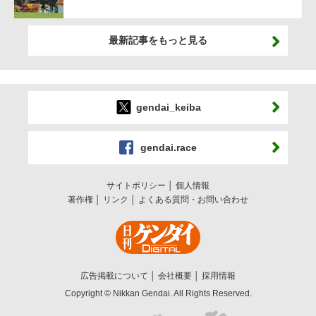
最新記事をもっと見る
gendai_keiba
gendai.race
サイトポリシー
個人情報
著作権
リンク
よくある質問・お問い合わせ
広告掲載について
会社概要
採用情報
Copyright © Nikkan Gendai. All Rights Reserved.