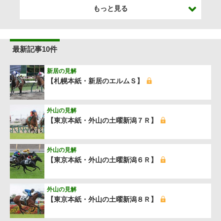
もっと見る
最新記事10件
新居の見解
【札幌本紙・新居のエルムＳ】
外山の見解
【東京本紙・外山の土曜新潟７Ｒ】
外山の見解
【東京本紙・外山の土曜新潟６Ｒ】
外山の見解
【東京本紙・外山の土曜新潟８Ｒ】