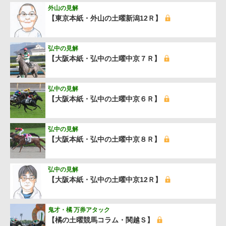
外山の見解
【東京本紙・外山の土曜新潟12Ｒ】
弘中の見解
【大阪本紙・弘中の土曜中京７Ｒ】
弘中の見解
【大阪本紙・弘中の土曜中京６Ｒ】
弘中の見解
【大阪本紙・弘中の土曜中京８Ｒ】
弘中の見解
【大阪本紙・弘中の土曜中京12Ｒ】
鬼才・橘 万券アタック
【橘の土曜競馬コラム・関越Ｓ】