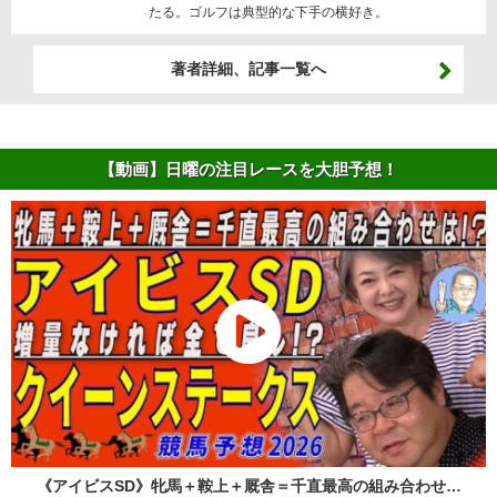
たる。ゴルフは典型的な下手の横好き。
著者詳細、記事一覧へ
【動画】日曜の注目レースを大胆予想！
《アイビスSD》牝馬＋鞍上＋厩舎＝千直最高の組み合わせ…