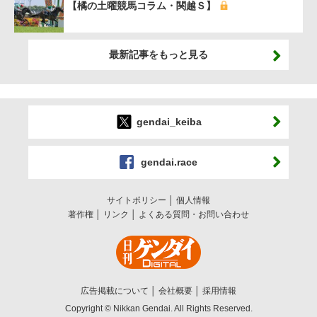
【橘の土曜競馬コラム・関越Ｓ】
最新記事をもっと見る
gendai_keiba
gendai.race
サイトポリシー
個人情報
著作権
リンク
よくある質問・お問い合わせ
広告掲載について
会社概要
採用情報
Copyright © Nikkan Gendai. All Rights Reserved.