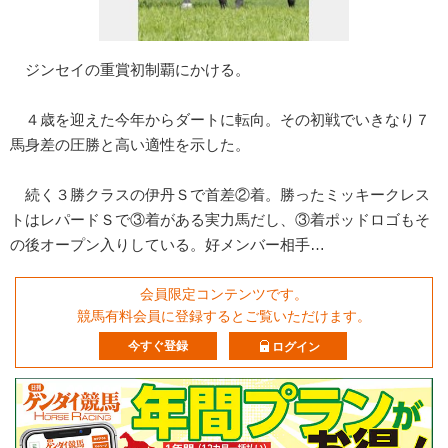
ジンセイの重賞初制覇にかける。
４歳を迎えた今年からダートに転向。その初戦でいきなり７
馬身差の圧勝と高い適性を示した。
続く３勝クラスの伊丹Ｓで首差②着。勝ったミッキークレス
トはレパードＳで③着がある実力馬だし、③着ポッドロゴもそ
の後オープン入りしている。好メンバー相手…
会員限定コンテンツです。
競馬有料会員に登録するとご覧いただけます。
今すぐ登録
ログイン