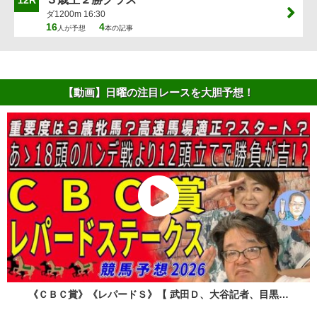
ダ1200m 16:30
16
4
人が予想
本の記事
【動画】日曜の注目レースを大胆予想！
《ＣＢＣ賞》《レパードＳ》【 武田Ｄ、大谷記者、目黒…