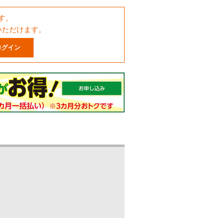
す。
いただけます。
ログイン