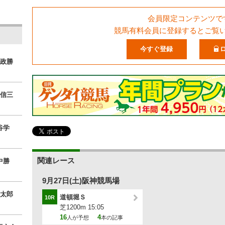
会員限定コンテンツで
競馬有料会員に登録するとご覧
今すぐ登録
政勝
信三
谷学
関連レース
中勝
9月27日(土)阪神競馬場
太郎
道頓堀Ｓ
10R
芝1200m 15:05
16
4
人が予想
本の記事