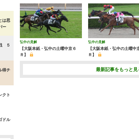
とは思
バー
弘中の見解
弘中の見解
戦 ５
【大阪本紙・弘中の土曜中京６
【大阪本紙・弘中の土曜中
Ｒ】
Ｒ】
最新記事をもっと見
ル得チ
レクト
ゴドル