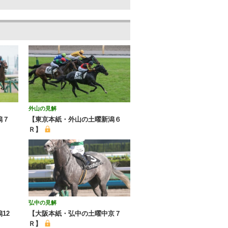
外山の見解
潟７
【東京本紙・外山の土曜新潟６
Ｒ】
弘中の見解
12
【大阪本紙・弘中の土曜中京７
Ｒ】