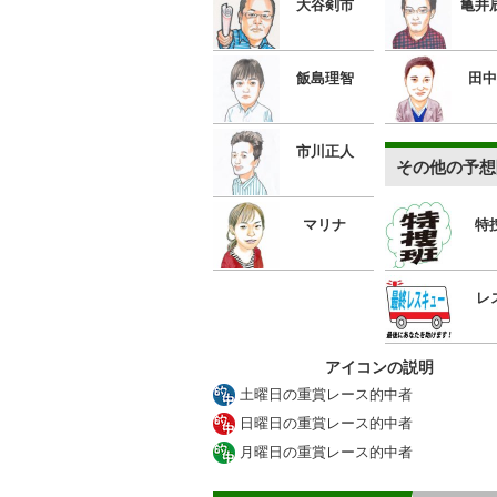
大谷剣市
亀井
飯島理智
田中
市川正人
その他の予想
マリナ
特
レ
アイコンの説明
土曜日の重賞レース的中者
日曜日の重賞レース的中者
月曜日の重賞レース的中者