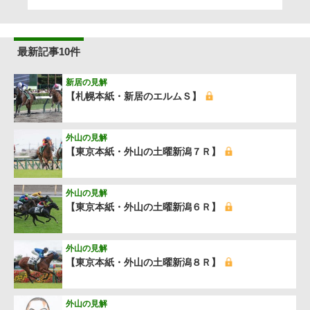
最新記事10件
新居の見解
【札幌本紙・新居のエルムＳ】
外山の見解
【東京本紙・外山の土曜新潟７Ｒ】
外山の見解
【東京本紙・外山の土曜新潟６Ｒ】
外山の見解
【東京本紙・外山の土曜新潟８Ｒ】
外山の見解