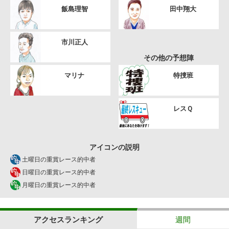
飯島理智
田中翔大
市川正人
その他の予想陣
マリナ
特捜班
レスＱ
アイコンの説明
土曜日の重賞レース的中者
日曜日の重賞レース的中者
月曜日の重賞レース的中者
アクセスランキング
週間