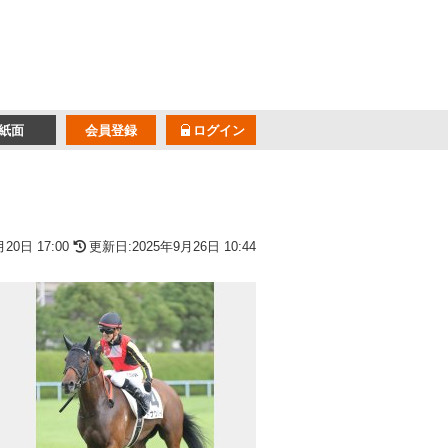
紙面
会員登録
ログイン
20日 17:00
更新日:2025年9月26日 10:44