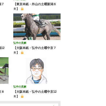
潟７
【東京本紙・外山の土曜新潟６
Ｒ】
弘中の見解
12
【大阪本紙・弘中の土曜中京７
Ｒ】
弘中の見解
京８
【大阪本紙・弘中の土曜中京12
Ｒ】