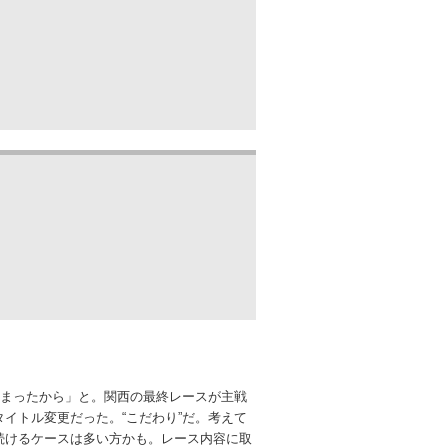
決まったから」と。関西の最終レースが主戦
イトル変更だった。“こだわり”だ。考えて
続けるケースは多い方かも。レース内容に取