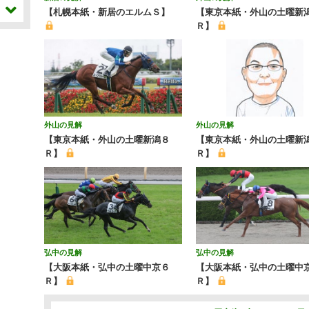
【札幌本紙・新居のエルムＳ】
【東京本紙・外山の土曜新
Ｒ】
外山の見解
外山の見解
【東京本紙・外山の土曜新潟８
【東京本紙・外山の土曜新潟
Ｒ】
Ｒ】
弘中の見解
弘中の見解
【大阪本紙・弘中の土曜中京６
【大阪本紙・弘中の土曜中
Ｒ】
Ｒ】