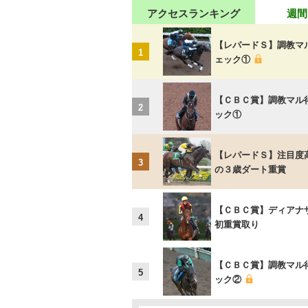
アクセスランキング
週間
【レパードＳ】調教マ
1
ェック①
【ＣＢＣ賞】調教マル
2
ック①
【レパードＳ】注目度
3
の３歳ダート重賞
【ＣＢＣ賞】ディアナ
4
初重賞取り
【ＣＢＣ賞】調教マル
5
ック②