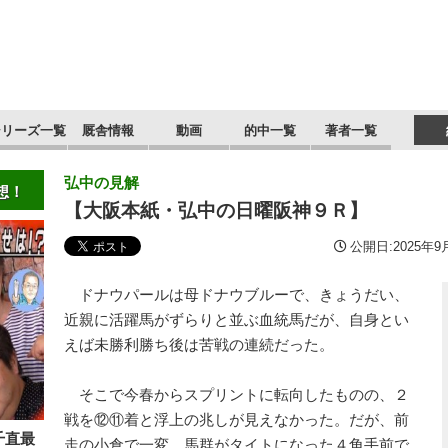
シリーズ一覧
厩舎情報
動画
的中一覧
著者一覧
弘中の見解
想！
【大阪本紙・弘中の日曜阪神９Ｒ】
公開日:2025年9月
ドナウパールは母ドナウブルーで、きょうだい、
近親に活躍馬がずらりと並ぶ血統馬だが、自身とい
えば未勝利勝ち後は苦戦の連続だった。
そこで今春からスプリントに転向したものの、２
戦を⑫⑪着と浮上の兆しが見えなかった。だが、前
千直最
走の小倉で一変。馬群がタイトになった４角手前で