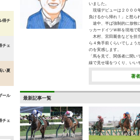
いました。
現場デビューは２０００年
負けるから帰れ！」と怒ら
ル得チ
途中、半ば強制的に放牧に
ッカードイツＷ杯を現地で
木村、宮田厩舎などを担当
ら４角手前くらいでしょう
得チェ
のを実感します。
「馬を見て、関係者に聞い
線で見せ場をつくり、いい
高い夏
著
ザール
最新記事一覧
得チェ