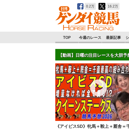
0.2万
16.2万
TOP
今週のレース
最新記事
【動画】日曜の注目レースを大胆予
《アイビスSD》牝馬＋鞍上＋厩舎＝