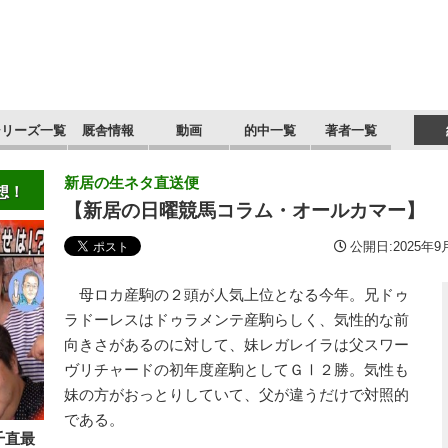
シリーズ一覧
厩舎情報
動画
的中一覧
著者一覧
新居の生ネタ直送便
想！
【新居の日曜競馬コラム・オールカマー】
公開日:2025年9月
母ロカ産駒の２頭が人気上位となる今年。兄ドゥ
ラドーレスはドゥラメンテ産駒らしく、気性的な前
向きさがあるのに対して、妹レガレイラは父スワー
ヴリチャードの初年度産駒としてＧⅠ２勝。気性も
妹の方がおっとりしていて、父が違うだけで対照的
である。
千直最