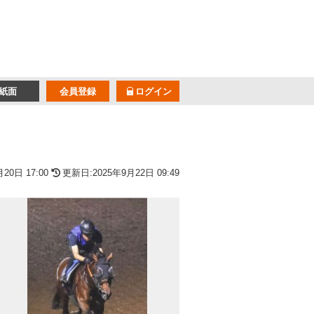
紙面
会員登録
ログイン
20日 17:00
更新日:2025年9月22日 09:49