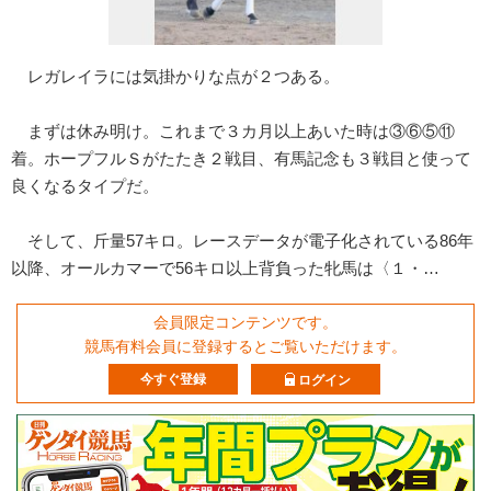
レガレイラには気掛かりな点が２つある。
まずは休み明け。これまで３カ月以上あいた時は③⑥⑤⑪
着。ホープフルＳがたたき２戦目、有馬記念も３戦目と使って
良くなるタイプだ。
そして、斤量57キロ。レースデータが電子化されている86年
以降、オールカマーで56キロ以上背負った牝馬は〈１・…
会員限定コンテンツです。
競馬有料会員に登録するとご覧いただけます。
今すぐ登録
ログイン