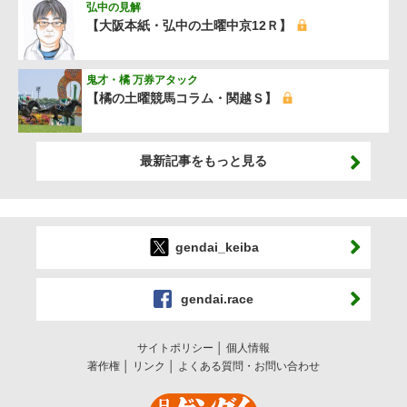
弘中の見解
【大阪本紙・弘中の土曜中京12Ｒ】
鬼才・橘 万券アタック
【橘の土曜競馬コラム・関越Ｓ】
最新記事をもっと見る
gendai_keiba
gendai.race
サイトポリシー
個人情報
著作権
リンク
よくある質問・お問い合わせ