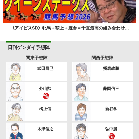
《アイビスSD》牝馬＋鞍上＋厩舎＝千直最高の組み合わせ…
日刊ゲンダイ予想陣
関東予想陣
関西予想陣
武田昌已
播磨政勝
外山勲
藤岡信三
橘正信
新谷学
木津信之
弘中勝