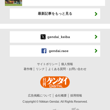
最新記事をもっと見る
gendai_keiba
gendai.race
サイトポリシー
個人情報
著作権
リンク
よくある質問・お問い合わせ
広告掲載について
会社概要
採用情報
Copyright © Nikkan Gendai. All Rights Reserved.