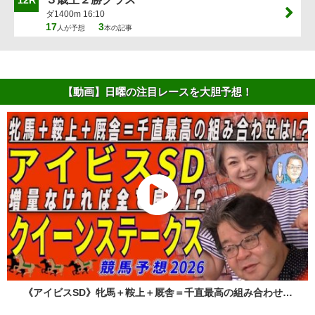
ダ1400m 16:10
17
3
人が予想
本の記事
【動画】日曜の注目レースを大胆予想！
《アイビスSD》牝馬＋鞍上＋厩舎＝千直最高の組み合わせ…