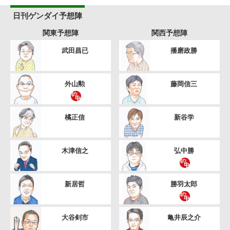
日刊ゲンダイ予想陣
関東予想陣
関西予想陣
武田昌已
播磨政勝
外山勲
藤岡信三
橘正信
新谷学
木津信之
弘中勝
新居哲
勝羽太郎
大谷剣市
亀井辰之介