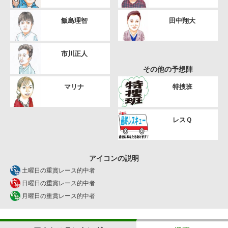
飯島理智
田中翔大
市川正人
その他の予想陣
マリナ
特捜班
レスＱ
アイコンの説明
土曜日の重賞レース的中者
日曜日の重賞レース的中者
月曜日の重賞レース的中者