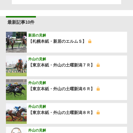
最新記事10件
新居の見解
【札幌本紙・新居のエルムＳ】
外山の見解
【東京本紙・外山の土曜新潟７Ｒ】
外山の見解
【東京本紙・外山の土曜新潟６Ｒ】
外山の見解
【東京本紙・外山の土曜新潟８Ｒ】
外山の見解