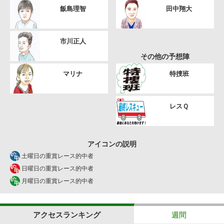
飯島理智
田中翔大
市川正人
その他の予想陣
マリナ
特捜班
レスＱ
アイコンの説明
土曜日の重賞レース的中者
日曜日の重賞レース的中者
月曜日の重賞レース的中者
アクセスランキング
週間