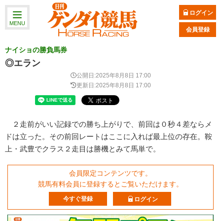
ログイン
MENU
会員登録
ナイショの勝負馬券
◎エラン
公開日:2025年8月8日 17:00
更新日:2025年8月8日 17:00
２走前がいい記録での勝ち上がりで、前回は０秒４差ならメ
ドは立った。その前回レートはここに入れば最上位の存在。鞍
上・武豊でクラス２走目は勝機とみて馬単で。
会員限定コンテンツです。
競馬有料会員に登録するとご覧いただけます。
今すぐ登録
ログイン