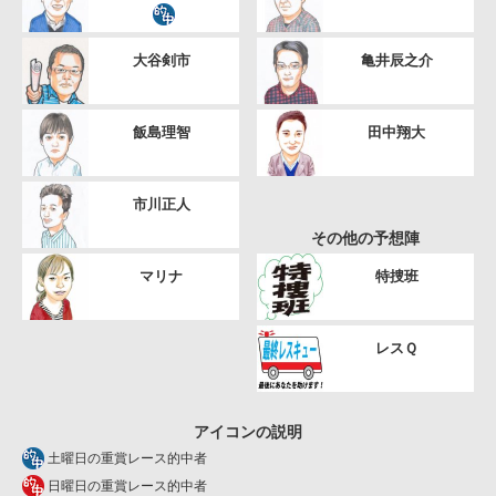
大谷剣市
亀井辰之介
飯島理智
田中翔大
市川正人
その他の予想陣
マリナ
特捜班
レスＱ
アイコンの説明
土曜日の重賞レース的中者
日曜日の重賞レース的中者