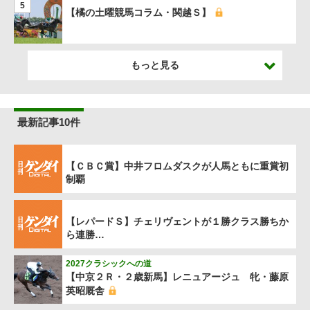
5
【橘の土曜競馬コラム・関越Ｓ】
もっと見る
最新記事10件
【ＣＢＣ賞】中井フロムダスクが人馬ともに重賞初
制覇
【レパードＳ】チェリヴェントが１勝クラス勝ちか
ら連勝…
2027クラシックへの道
【中京２Ｒ・２歳新馬】レニュアージュ 牝・藤原
英昭厩舎