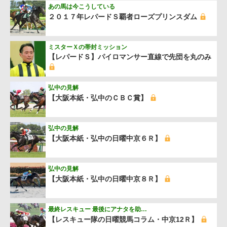
あの馬は今こうしている
２０１７年レパードＳ覇者ローズプリンスダム
ミスターＸの帯封ミッション
【レパードＳ】パイロマンサー直線で先団を丸のみ
弘中の見解
【大阪本紙・弘中のＣＢＣ賞】
弘中の見解
【大阪本紙・弘中の日曜中京６Ｒ】
弘中の見解
【大阪本紙・弘中の日曜中京８Ｒ】
最終レスキュー 最後にアナタを助…
【レスキュー隊の日曜競馬コラム・中京12Ｒ】