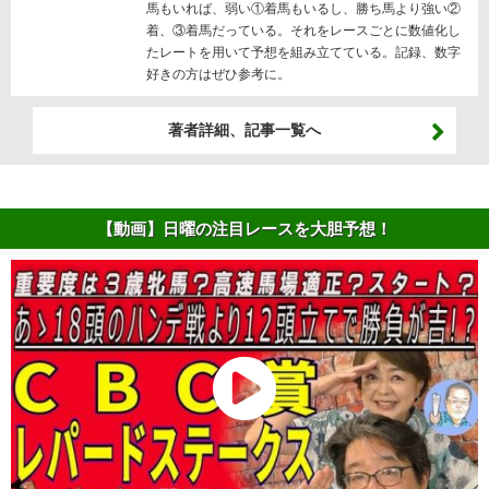
馬もいれば、弱い①着馬もいるし、勝ち馬より強い②
着、③着馬だっている。それをレースごとに数値化し
たレートを用いて予想を組み立てている。記録、数字
好きの方はぜひ参考に。
著者詳細、記事一覧へ
【動画】日曜の注目レースを大胆予想！