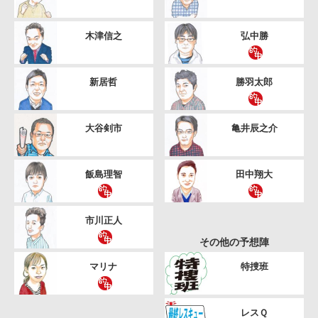
木津信之
弘中勝
新居哲
勝羽太郎
大谷剣市
亀井辰之介
飯島理智
田中翔大
市川正人
その他の予想陣
マリナ
特捜班
レスＱ