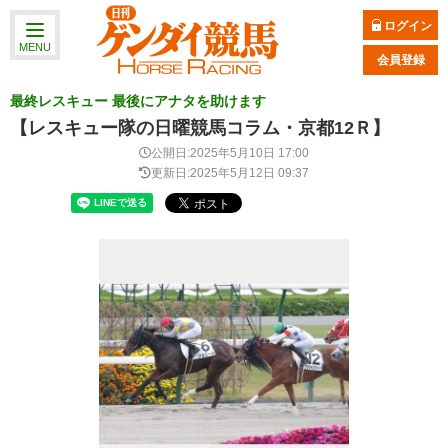
ログイン
MENU
会員登録
最終レスキュー 最後にアナタを助けます
【レスキュー隊の日曜競馬コラム・京都12Ｒ】
公開日:2025年5月10日 17:00
更新日:2025年5月12日 09:37