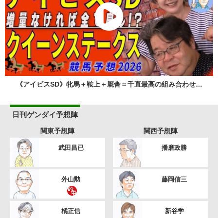
《アイビスSD》牝馬＋鞍上＋厩舎＝千直最高の組み合わせ…
日刊ゲンダイ予想陣
関東予想陣
関西予想陣
武田昌已
播磨政勝
外山勲
藤岡信三
橘正信
新谷学