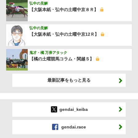
弘中の見解
【大阪本紙・弘中の土曜中京８Ｒ】
弘中の見解
【大阪本紙・弘中の土曜中京12Ｒ】
鬼才・橘 万券アタック
【橘の土曜競馬コラム・関越Ｓ】
最新記事をもっと見る
gendai_keiba
gendai.race