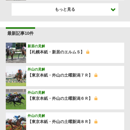
もっと見る
最新記事10件
新居の見解
【札幌本紙・新居のエルムＳ】
外山の見解
【東京本紙・外山の土曜新潟７Ｒ】
外山の見解
【東京本紙・外山の土曜新潟６Ｒ】
外山の見解
【東京本紙・外山の土曜新潟８Ｒ】