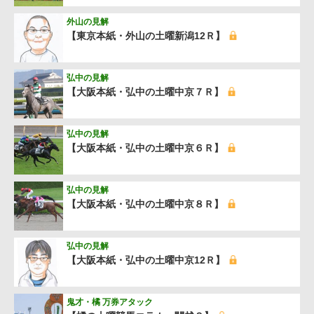
外山の見解
【東京本紙・外山の土曜新潟12Ｒ】
弘中の見解
【大阪本紙・弘中の土曜中京７Ｒ】
弘中の見解
【大阪本紙・弘中の土曜中京６Ｒ】
弘中の見解
【大阪本紙・弘中の土曜中京８Ｒ】
弘中の見解
【大阪本紙・弘中の土曜中京12Ｒ】
鬼才・橘 万券アタック