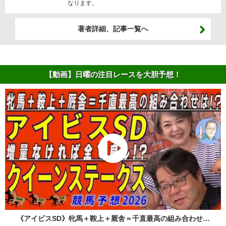
なります。
著者詳細、記事一覧へ
【動画】日曜の注目レースを大胆予想！
《アイビスSD》牝馬＋鞍上＋厩舎＝千直最高の組み合わせ…