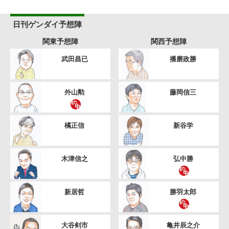
日刊ゲンダイ予想陣
関東予想陣
関西予想陣
武田昌已
播磨政勝
外山勲
藤岡信三
橘正信
新谷学
木津信之
弘中勝
新居哲
勝羽太郎
大谷剣市
亀井辰之介