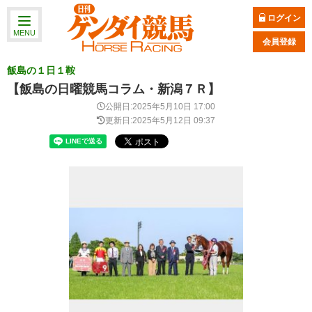
ログイン
MENU
会員登録
飯島の１日１鞍
【飯島の日曜競馬コラム・新潟７Ｒ】
公開日:2025年5月10日 17:00
更新日:2025年5月12日 09:37