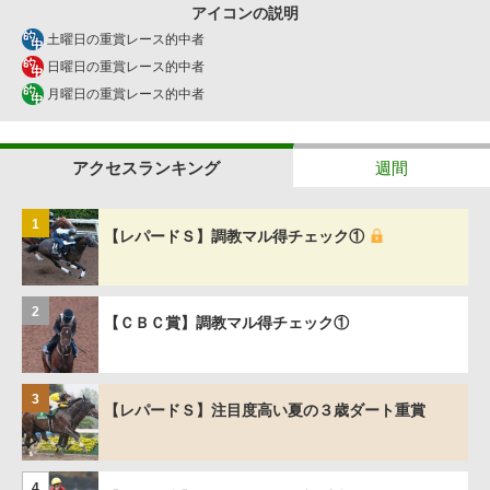
アイコンの説明
土曜日の重賞レース的中者
日曜日の重賞レース的中者
月曜日の重賞レース的中者
アクセスランキング
週間
1
【レパードＳ】調教マル得チェック①
2
【ＣＢＣ賞】調教マル得チェック①
3
【レパードＳ】注目度高い夏の３歳ダート重賞
4