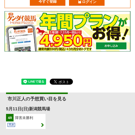
今すぐ登録
ログイン
市川正人の予想買い目を見る
5月11日(日)新潟競馬場
障害未勝利
4R
馬単