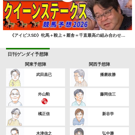
《アイビスSD》牝馬＋鞍上＋厩舎＝千直最高の組み合わせ…
日刊ゲンダイ予想陣
関東予想陣
関西予想陣
武田昌已
播磨政勝
外山勲
藤岡信三
橘正信
新谷学
木津信之
弘中勝