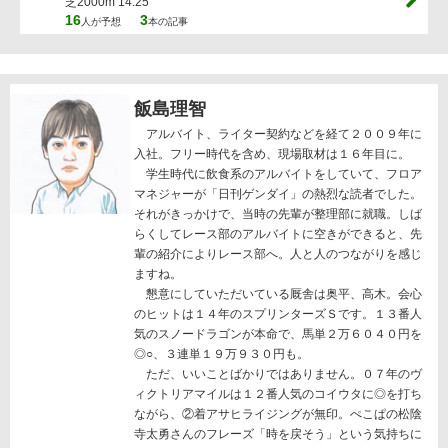
芝2000m 14:25
16
3
人が予想
本の記事
飯島理智
アルバイト、ライター契約などを経て２００９年に
入社。フリー時代を含め、現場取材は１６年目に。
学生時代に飲食系のアルバイトをしていて、フロア
マネジャーが「日刊ゲンダイ」の熱烈な読者でした。
それがきっかけで、当時の先輩が整理部に就職。しば
らくしてレース部のアルバイトに空きができると、先
輩の紹介によりレース部へ。人と人のつながりを感じ
ますね。
懇意にしていただいている厩舎は奥平、高木。会心
のヒットは１４年のスプリンターズＳです。１３番人
気のスノードラゴンが本命で、馬単２万６０４０円を
◎○、３連単１９万９３０円も。
ただ、いいことばかりではありません。０７年のヴ
ィクトリアマイルは１２番人気のコイウタに◎を打ち
ながら、②着アサヒライジングが無印。ぺこぱの松陰
寺太勇さんのフレーズ「時を戻そう」という気持ちに