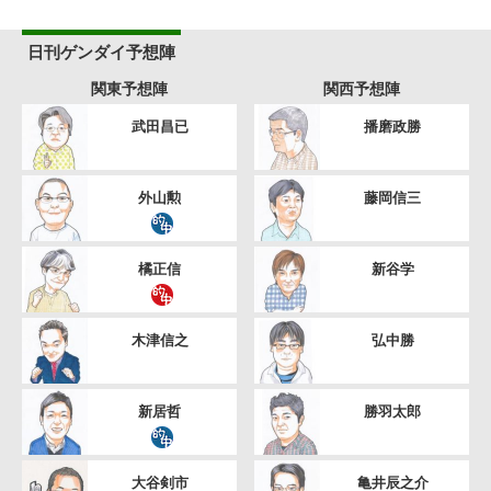
日刊ゲンダイ予想陣
関東予想陣
関西予想陣
武田昌已
播磨政勝
外山勲
藤岡信三
橘正信
新谷学
木津信之
弘中勝
新居哲
勝羽太郎
大谷剣市
亀井辰之介