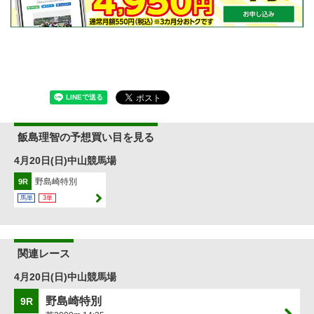
飯島理智の予想買い目を見る
4月20日(日)中山競馬場
野島崎特別
9R
馬単
3単
関連レース
4月20日(日)中山競馬場
野島崎特別
9R