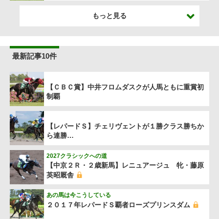
もっと見る
最新記事10件
【ＣＢＣ賞】中井フロムダスクが人馬ともに重賞初
制覇
【レパードＳ】チェリヴェントが１勝クラス勝ちか
ら連勝…
2027クラシックへの道
【中京２Ｒ・２歳新馬】レニュアージュ 牝・藤原
英昭厩舎
あの馬は今こうしている
２０１７年レパードＳ覇者ローズプリンスダム