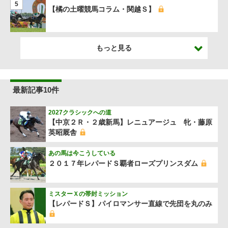
5
【橘の土曜競馬コラム・関越Ｓ】
もっと見る
最新記事10件
2027クラシックへの道
【中京２Ｒ・２歳新馬】レニュアージュ 牝・藤原
英昭厩舎
あの馬は今こうしている
２０１７年レパードＳ覇者ローズプリンスダム
ミスターＸの帯封ミッション
【レパードＳ】パイロマンサー直線で先団を丸のみ