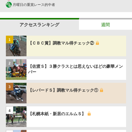
月曜日の重賞レース的中者
アクセスランキング
週間
1
【ＣＢＣ賞】調教マル得チェック②
2
【佐渡Ｓ】３勝クラスとは思えないほどの豪華メン
バー
3
【レパードＳ】調教マル得チェック①
4
【札幌本紙・新居のエルムＳ】