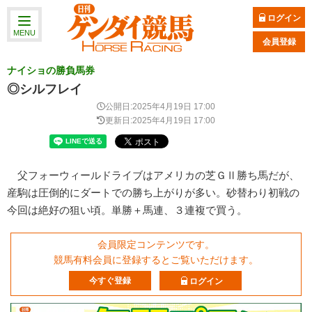
ログイン
MENU
会員登録
ナイショの勝負馬券
◎シルフレイ
公開日:2025年4月19日 17:00
更新日:2025年4月19日 17:00
父フォーウィールドライブはアメリカの芝ＧⅡ勝ち馬だが、
産駒は圧倒的にダートでの勝ち上がりが多い。砂替わり初戦の
今回は絶好の狙い頃。単勝＋馬連、３連複で買う。
会員限定コンテンツです。
競馬有料会員に登録するとご覧いただけます。
今すぐ登録
ログイン