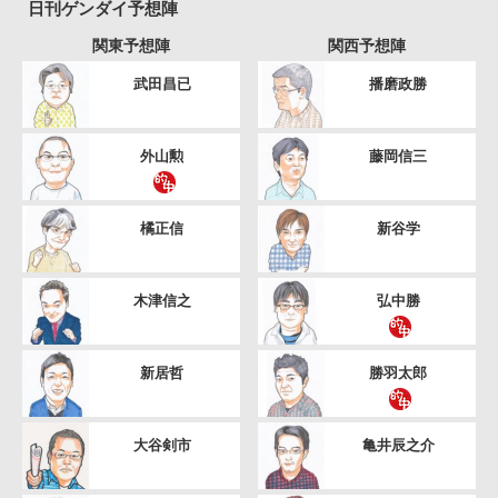
日刊ゲンダイ予想陣
関東予想陣
関西予想陣
武田昌已
播磨政勝
外山勲
藤岡信三
橘正信
新谷学
木津信之
弘中勝
新居哲
勝羽太郎
大谷剣市
亀井辰之介