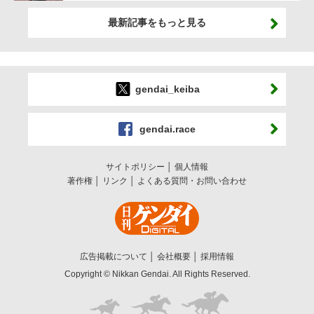
最新記事をもっと見る
gendai_keiba
gendai.race
サイトポリシー
個人情報
著作権
リンク
よくある質問・お問い合わせ
広告掲載について
会社概要
採用情報
Copyright © Nikkan Gendai. All Rights Reserved.