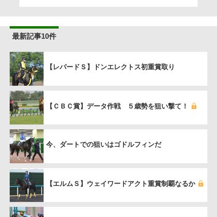
最新記事10件
【レパードＳ】ドンエレクトス初重賞取り
【ＣＢＣ賞】データ作戦 ５歳勢を狙い撃て！
今、ダートでの狙いはゴドルフィンだ
【エルムＳ】ウェイワードアクト重賞制覇なるか