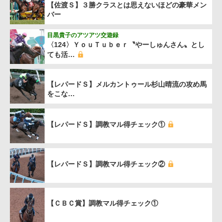
【佐渡Ｓ】３勝クラスとは思えないほどの豪華メン
バー
目黒貴子のアツアツ交遊録
〈124〉ＹｏｕＴｕｂｅｒ〝やーしゅんさん〟とし
ても活…
【レパードＳ】メルカントゥール杉山晴流の攻め馬
をこな…
【レパードＳ】調教マル得チェック①
【レパードＳ】調教マル得チェック②
【ＣＢＣ賞】調教マル得チェック①