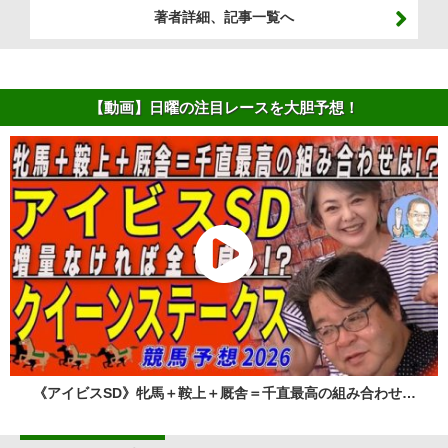
著者詳細、記事一覧へ
【動画】日曜の注目レースを大胆予想！
《アイビスSD》牝馬＋鞍上＋厩舎＝千直最高の組み合わせ…