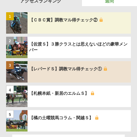
アクセスランキング
週間
1
【ＣＢＣ賞】調教マル得チェック②
2
【佐渡Ｓ】３勝クラスとは思えないほどの豪華メン
バー
3
【レパードＳ】調教マル得チェック①
4
【札幌本紙・新居のエルムＳ】
5
【橘の土曜競馬コラム・関越Ｓ】