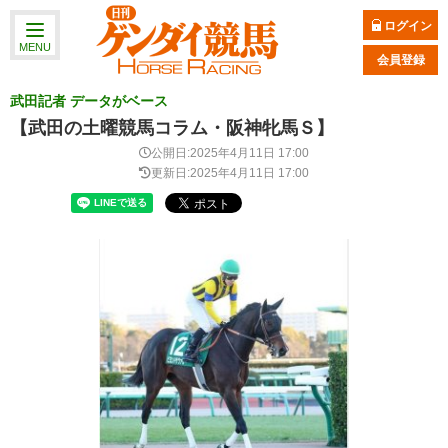
ログイン
MENU
会員登録
武田記者 データがベース
【武田の土曜競馬コラム・阪神牝馬Ｓ】
公開日:2025年4月11日 17:00
更新日:2025年4月11日 17:00