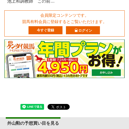
池上和調教師 この前…
会員限定コンテンツです。
競馬有料会員に登録するとご覧いただけます。
今すぐ登録
ログイン
外山勲の予想買い目を見る