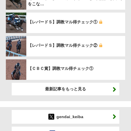
をこな…
【レパードＳ】調教マル得チェック①
【レパードＳ】調教マル得チェック②
【ＣＢＣ賞】調教マル得チェック①
最新記事をもっと見る
gendai_keiba