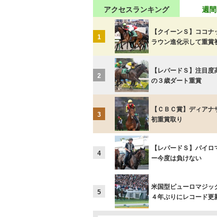
アクセスランキング
週間
【クイーンＳ】ココナ
1
ラウン進化示して重賞
【レパードＳ】注目度
2
の３歳ダート重賞
【ＣＢＣ賞】ディアナ
3
初重賞取り
【レパードＳ】パイロ
4
ー今度は負けない
米国型ピューロマジッ
5
４年ぶりにレコード更