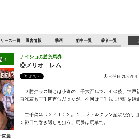
シリーズ一覧
厩舎情報
動画
的中一覧
著者一覧
ナイショの勝負馬券
想！
◎メリオーレム
公開日:2025年4月
２勝クラス勝ちは小倉の二千六百㍍で、その後、神戸
賞④着も二千四百㍍だったが、今回は二千㍍に距離を短
二千㍍は〈２２１０〉。シュヴァルグラン産駒だが、
２戦目で巻き返しを狙う。馬券は馬単で。
千直最