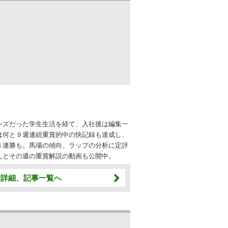
ンズだった学生生活を経て、入社後は編集一
は何と９週連続重賞的中の快記録も達成し、
４連勝も。馬場の傾向、ラップの分析に定評
んとその週の重賞解説の動画も公開中。
者詳細、記事一覧へ