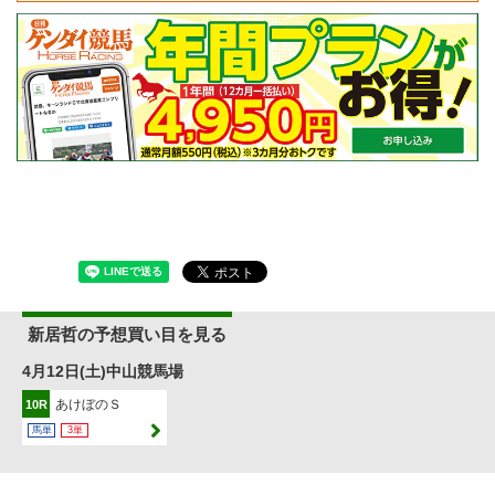
新居哲の予想買い目を見る
4月12日(土)中山競馬場
あけぼのＳ
10R
馬単
3単