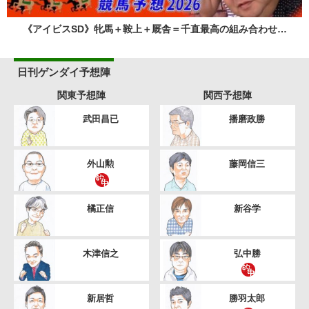
《アイビスSD》牝馬＋鞍上＋厩舎＝千直最高の組み合わせ…
日刊ゲンダイ予想陣
関東予想陣
関西予想陣
武田昌已
播磨政勝
外山勲
藤岡信三
橘正信
新谷学
木津信之
弘中勝
新居哲
勝羽太郎