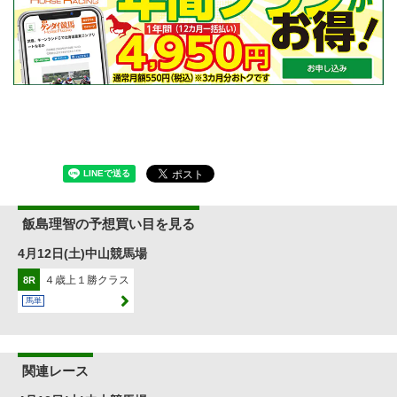
飯島理智の予想買い目を見る
4月12日(土)中山競馬場
４歳上１勝クラス
8R
馬単
関連レース