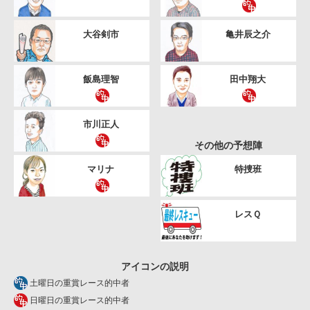
大谷剣市
亀井辰之介
飯島理智
田中翔大
市川正人
その他の予想陣
マリナ
特捜班
レスＱ
アイコンの説明
土曜日の重賞レース的中者
日曜日の重賞レース的中者