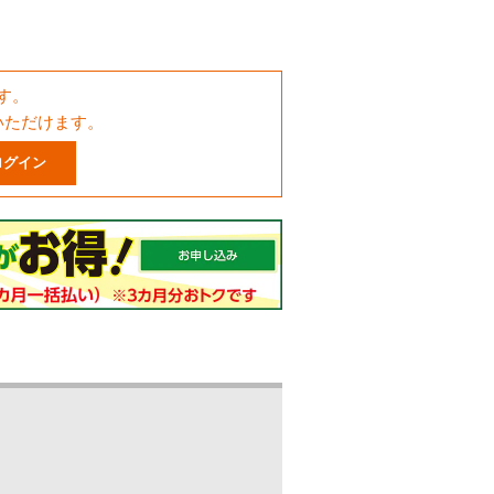
す。
いただけます。
ログイン