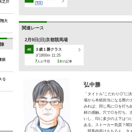
辰之介
馬単
翔大
関連レース
2月9日(日)京都競馬場
陣
３歳１勝クラス
4R
ダ1800m 11:25
捜班
7
1
人が予想
本の記事
スＱ
弘中勝
「タイトル“こだわり◎”に
場から本紙担当になる際のタ
みれば、同じ馬に◎を打ち
材の感触。穴で◎を打ち、
いし、印に多少の上下はつ
ある。ストーカー気質？闇
競馬内容はもちろん、タイ