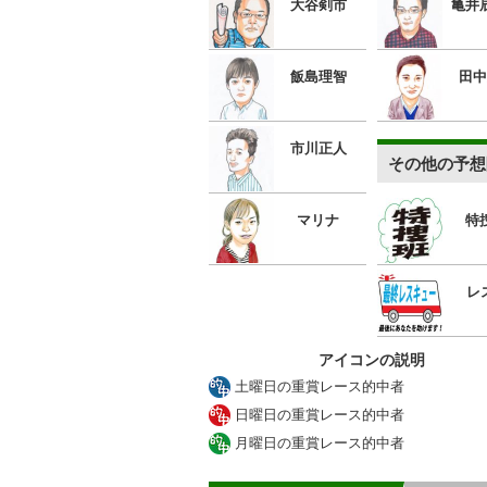
大谷剣市
亀井
飯島理智
田中
市川正人
その他の予想
マリナ
特
レ
アイコンの説明
土曜日の重賞レース的中者
日曜日の重賞レース的中者
月曜日の重賞レース的中者