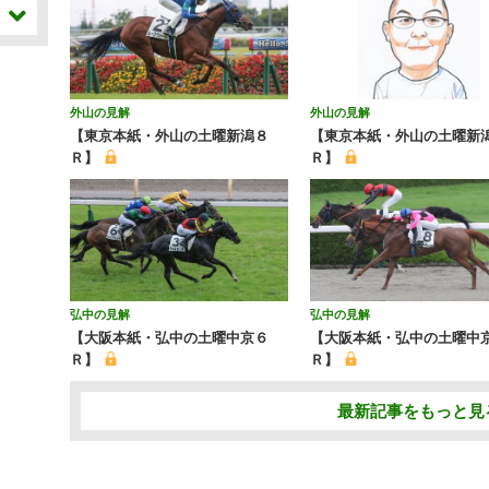
外山の見解
外山の見解
【東京本紙・外山の土曜新潟８
【東京本紙・外山の土曜新潟
Ｒ】
Ｒ】
弘中の見解
弘中の見解
【大阪本紙・弘中の土曜中京６
【大阪本紙・弘中の土曜中
Ｒ】
Ｒ】
最新記事をもっと見