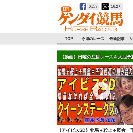
0.2万
16.2万
TOP
今週のレース
最新記事
【動画】日曜の注目レースを大胆予
《アイビスSD》牝馬＋鞍上＋厩舎＝