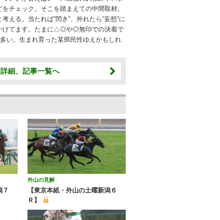
どをチェック。そこを踏まえての中間取材。
考える。当たれば“閃き”、外れたら“妄想”に
かけてます。たまに△◎や◎無印での決着で
も多い。生まれ育った某県民性ゆえかもしれ
者詳細、記事一覧へ
外山の見解
潟７
【東京本紙・外山の土曜新潟６
Ｒ】