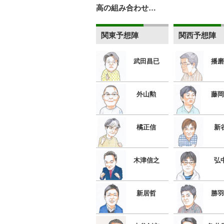
高の組み合わせ…
関東予想陣
関西予想陣
武田昌已
播磨
外山勲
藤岡
橘正信
新
木津信之
弘
新居哲
勝羽