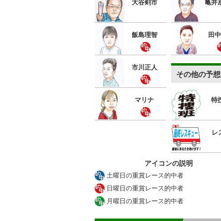
大谷剣市
亀井
飯島理智
田中
市川正人
その他の予想
マリナ
特
レ
アイコンの説明
土曜日の重賞レース的中者
日曜日の重賞レース的中者
月曜日の重賞レース的中者