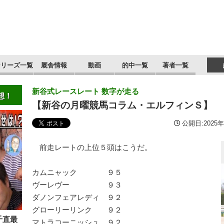
シリーズ一覧
厩舎情報
動画
的中一覧
著者一覧
新谷式レースレート 数字が走る
想！
【新谷の月曜競馬コラム・エルフィンＳ】
公開日:2025年
前走レートの上位５頭はこうだ。
カムニャック ９５
ヴーレヴー ９３
ダノンフェアレディ ９２
グローリーリンク ９２
千直最
マトラコーニッシュ ９２