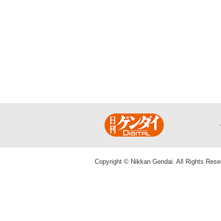
Copyright © Nikkan Gendai. All Rights Rese