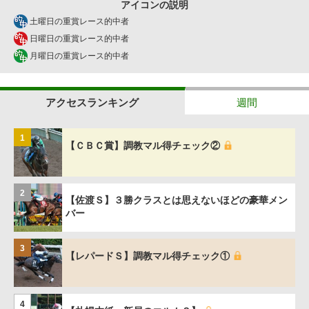
アイコンの説明
土曜日の重賞レース的中者
日曜日の重賞レース的中者
月曜日の重賞レース的中者
アクセスランキング
週間
1
【ＣＢＣ賞】調教マル得チェック②
2
【佐渡Ｓ】３勝クラスとは思えないほどの豪華メン
バー
3
【レパードＳ】調教マル得チェック①
4