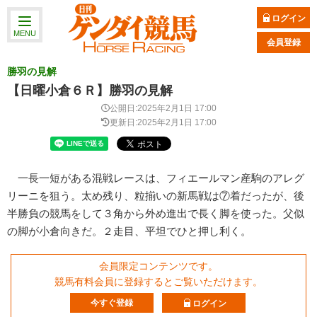
ログイン
MENU
会員登録
勝羽の見解
【日曜小倉６Ｒ】勝羽の見解
公開日:2025年2月1日 17:00
更新日:2025年2月1日 17:00
一長一短がある混戦レースは、フィエールマン産駒のアレグ
リーニを狙う。太め残り、粒揃いの新馬戦は⑦着だったが、後
半勝負の競馬をして３角から外め進出で長く脚を使った。父似
の脚が小倉向きだ。２走目、平坦でひと押し利く。
会員限定コンテンツです。
競馬有料会員に登録するとご覧いただけます。
今すぐ登録
ログイン