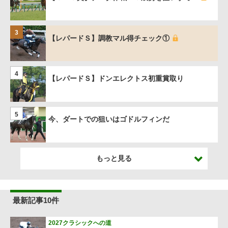
3
【レパードＳ】調教マル得チェック①
4
【レパードＳ】ドンエレクトス初重賞取り
5
今、ダートでの狙いはゴドルフィンだ
もっと見る
最新記事10件
2027クラシックへの道