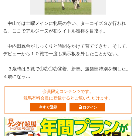
中山では土曜メインに牝馬の争い、ターコイズＳが行われ
る。ここでアルジーヌが初タイトル獲得を目指す。
中内田厩舎がじっくりと時間をかけて育ててきた。そして、
デビューから１０戦で一度も掲示板を外したことがない。
３歳時は５戦で①②①②④着。新馬、遊楽部特別を制した。
４歳になっ…
会員限定コンテンツです。
競馬有料会員に登録するとご覧いただけます。
今すぐ登録
ログイン