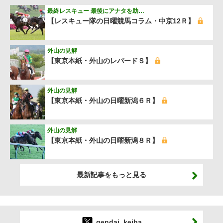
最終レスキュー 最後にアナタを助…
【レスキュー隊の日曜競馬コラム・中京12Ｒ】
外山の見解
【東京本紙・外山のレパードＳ】
外山の見解
【東京本紙・外山の日曜新潟６Ｒ】
外山の見解
【東京本紙・外山の日曜新潟８Ｒ】
最新記事をもっと見る
gendai_keiba