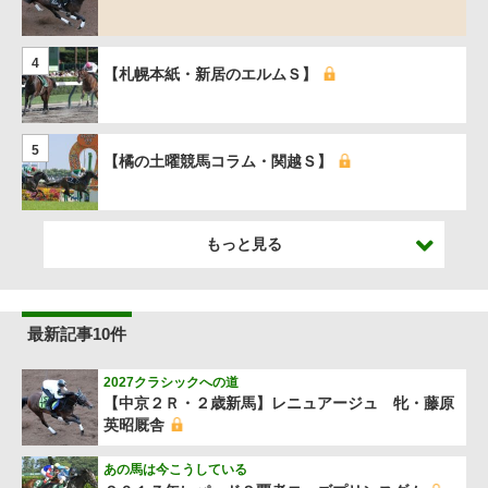
4
【札幌本紙・新居のエルムＳ】
5
【橘の土曜競馬コラム・関越Ｓ】
もっと見る
最新記事10件
2027クラシックへの道
【中京２Ｒ・２歳新馬】レニュアージュ 牝・藤原
英昭厩舎
あの馬は今こうしている