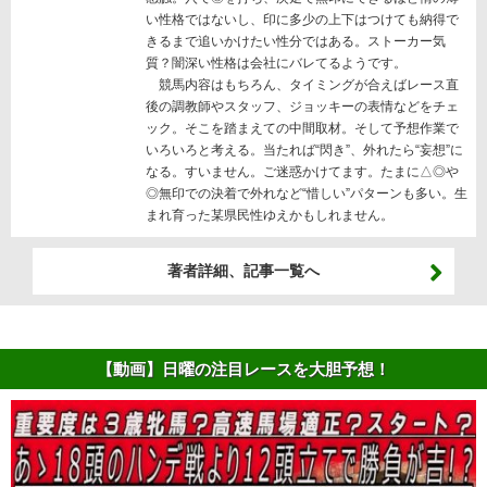
い性格ではないし、印に多少の上下はつけても納得で
きるまで追いかけたい性分ではある。ストーカー気
質？闇深い性格は会社にバレてるようです。
競馬内容はもちろん、タイミングが合えばレース直
後の調教師やスタッフ、ジョッキーの表情などをチェ
ック。そこを踏まえての中間取材。そして予想作業で
いろいろと考える。当たれば“閃き”、外れたら“妄想”に
なる。すいません。ご迷惑かけてます。たまに△◎や
◎無印での決着で外れなど“惜しい”パターンも多い。生
まれ育った某県民性ゆえかもしれません。
著者詳細、記事一覧へ
【動画】日曜の注目レースを大胆予想！