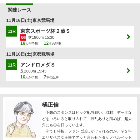
関連レース
11月16日(土)東京競馬場
東京スポーツ杯２歳Ｓ
11R
GII
芝1800m 15:30
16
12
人が予想
本の記事
11月16日(土)京都競馬場
アンドロメダＳ
11R
芝2000m 15:45
16
7
人が予想
本の記事
橘正信
予想のスタンスはビッグ配当狙い。取材、データな
どをいろいろと取り入れて、波乱ありと踏めば、超大
穴にも◎を打っています。
今でも時折、ファンに話しかけられるのが、９２年
エリザベス女王杯でアッと言わせたタケノベルベット