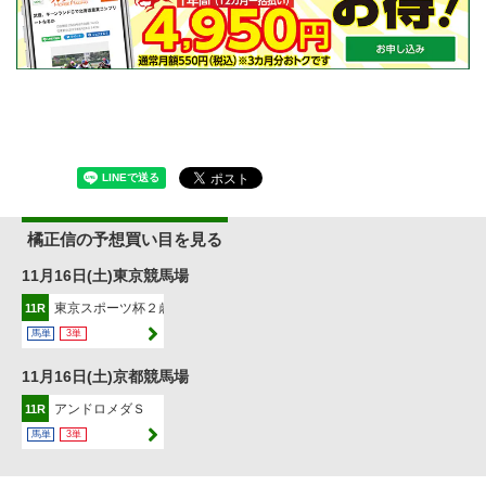
橘正信の予想買い目を見る
11月16日(土)東京競馬場
東京スポーツ杯２歳Ｓ
11R
馬単
3単
11月16日(土)京都競馬場
アンドロメダＳ
11R
馬単
3単