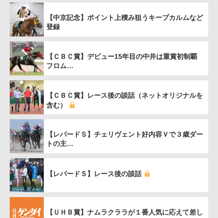
【中京記念】ポイント上積み狙うキープカルムなど
登録
【ＣＢＣ賞】デビュー15年目の中井は重賞初制覇
フロム…
【ＣＢＣ賞】レース後の談話（ネットオリジナルを
含む）
【レパードＳ】チェリヴェント好内容Ｖで３歳ダー
トの主…
【レパードＳ】レース後の談話
【ＵＨＢ賞】ナムラクララが１番人気に応えて差し