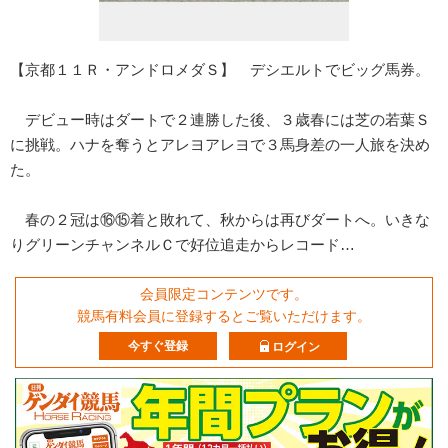
【京都１１Ｒ・アンドロメダＳ】 デシエルトでビッグ馬券。
デビュー時はダートで２連勝した後、３歳春には芝の若葉Ｓ
に挑戦。ハナを奪うとアレヨアレヨで３馬身差の一人旅を決め
た。
春の２冠は⑯⑮着と敗れて、秋からは再びダートへ。いきな
りグリーンチャンネルＣで好位追走からレコード…
会員限定コンテンツです。
競馬有料会員に登録するとご覧いただけます。
今すぐ登録
ログイン