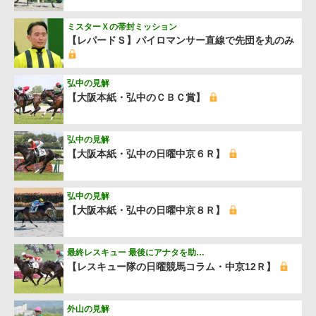
ミスターＸの帯封ミッション
【レパードＳ】パイロマンサー直線で先団を丸のみ
弘中の見解
【大阪本紙・弘中のＣＢＣ賞】
弘中の見解
【大阪本紙・弘中の日曜中京６Ｒ】
弘中の見解
【大阪本紙・弘中の日曜中京８Ｒ】
最終レスキュー 最後にアナタを助…
【レスキュー隊の日曜競馬コラム・中京12Ｒ】
外山の見解