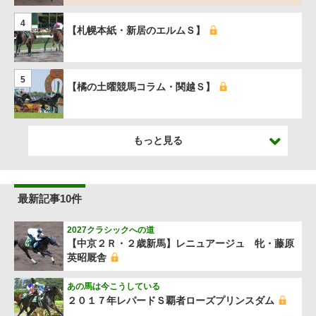
4
【札幌本紙・新居のエルムＳ】
5
【橘の土曜競馬コラム・関越Ｓ】
もっと見る
最新記事10件
2027クラシックへの道
【中京２Ｒ・２歳新馬】レニュアージュ 牝・藤原
英昭厩舎
あの馬は今こうしている
２０１７年レパードＳ覇者ローズプリンスダム