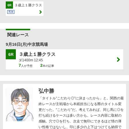
３歳上１勝クラス
6R
馬単
関連レース
9月16日(月)中京競馬場
３歳上１勝クラス
6R
ダ1400m 12:45
7
2
人が予想
本の記事
弘中勝
「タイトル“こだわり◎”に決まったから」と。関西の最
終レースが主戦場から本紙担当になる際のタイトル変
更だった。“こだわり”だ。考えてみれば、同じ馬に◎を
打ち続けるケースは多い方かも。レース内容に取材の
感触。穴で◎を打ち、次走で無印にできるほど情の薄
い性格ではないし、印に多少の上下はつけても納得で