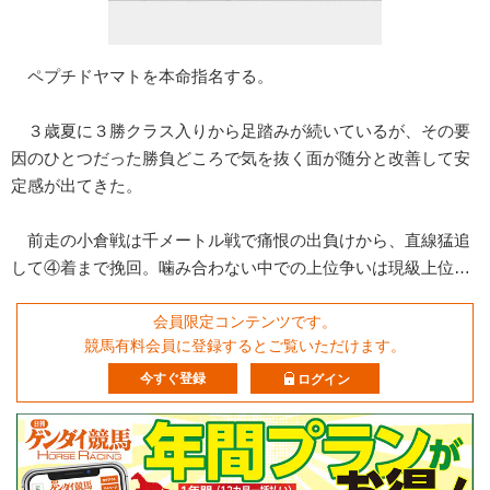
ペプチドヤマトを本命指名する。
３歳夏に３勝クラス入りから足踏みが続いているが、その要
因のひとつだった勝負どころで気を抜く面が随分と改善して安
定感が出てきた。
前走の小倉戦は千メートル戦で痛恨の出負けから、直線猛追
して④着まで挽回。噛み合わない中での上位争いは現級上位…
会員限定コンテンツです。
競馬有料会員に登録するとご覧いただけます。
今すぐ登録
ログイン