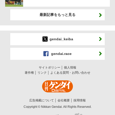
最新記事をもっと見る
gendai_keiba
gendai.race
サイトポリシー
個人情報
著作権
リンク
よくある質問・お問い合わせ
広告掲載について
会社概要
採用情報
Copyright © Nikkan Gendai. All Rights Reserved.