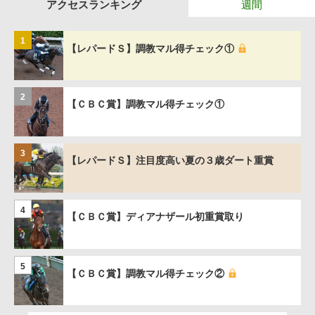
アクセスランキング
週間
1
【レパードＳ】調教マル得チェック①
2
【ＣＢＣ賞】調教マル得チェック①
3
【レパードＳ】注目度高い夏の３歳ダート重賞
4
【ＣＢＣ賞】ディアナザール初重賞取り
5
【ＣＢＣ賞】調教マル得チェック②