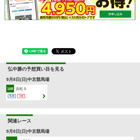
弘中勝の予想買い目を見る
9月8日(日)中京競馬場
浜松Ｓ
10R
馬単
3単
関連レース
9月8日(日)中京競馬場