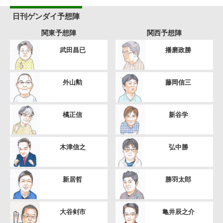
日刊ゲンダイ予想陣
関東予想陣
関西予想陣
武田昌已
播磨政勝
外山勲
藤岡信三
橘正信
新谷学
木津信之
弘中勝
新居哲
勝羽太郎
大谷剣市
亀井辰之介