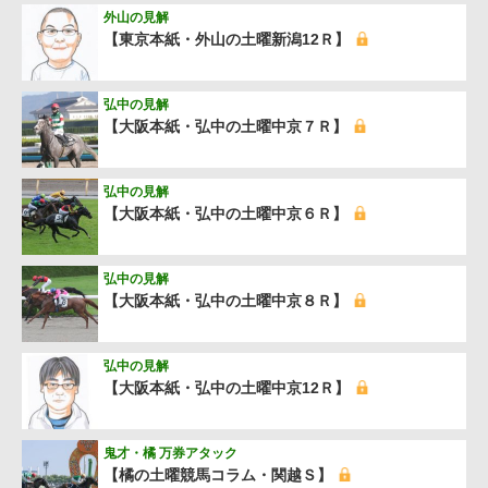
外山の見解
【東京本紙・外山の土曜新潟12Ｒ】
弘中の見解
【大阪本紙・弘中の土曜中京７Ｒ】
弘中の見解
【大阪本紙・弘中の土曜中京６Ｒ】
弘中の見解
【大阪本紙・弘中の土曜中京８Ｒ】
弘中の見解
【大阪本紙・弘中の土曜中京12Ｒ】
鬼才・橘 万券アタック
【橘の土曜競馬コラム・関越Ｓ】