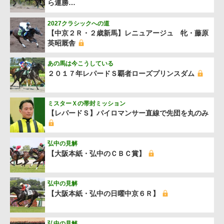
ら連勝…
2027クラシックへの道
【中京２Ｒ・２歳新馬】レニュアージュ 牝・藤原
英昭厩舎
あの馬は今こうしている
２０１７年レパードＳ覇者ローズプリンスダム
ミスターＸの帯封ミッション
【レパードＳ】パイロマンサー直線で先団を丸のみ
弘中の見解
【大阪本紙・弘中のＣＢＣ賞】
弘中の見解
【大阪本紙・弘中の日曜中京６Ｒ】
弘中の見解