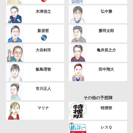
木津信之
弘中勝
新居哲
勝羽太郎
大谷剣市
亀井辰之介
飯島理智
田中翔大
市川正人
その他の予想陣
マリナ
特捜班
レスＱ