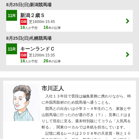
8月25日(日)新潟競馬場
新潟２歳Ｓ
11R
GIII
芝1600m 15:45
16
16
人が予想
本の記事
8月25日(日)札幌競馬場
キーンランドＣ
11R
GIII
芝1200m 15:35
16
26
人が予想
本の記事
市川正人
入社１３年目で普段は編集業務に携わりながら、時
に外国馬取材のため競馬場へ通うことも。
競馬との出合いは小学３～４年生のころ、家族と中
山競馬場に行ったのが運の尽き（？）。見事にドはま
りして現在に至る。週末特別版にてコラム「人気馬を
斬る」、関東ローカルでは本紙を担当しています。
記憶に残るレースは２００８年の天皇賞・秋と１０