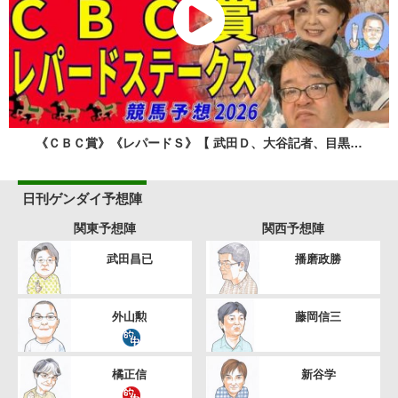
《ＣＢＣ賞》《レパードＳ》【 武田Ｄ、大谷記者、目黒…
日刊ゲンダイ予想陣
関東予想陣
関西予想陣
武田昌已
播磨政勝
外山勲
藤岡信三
橘正信
新谷学