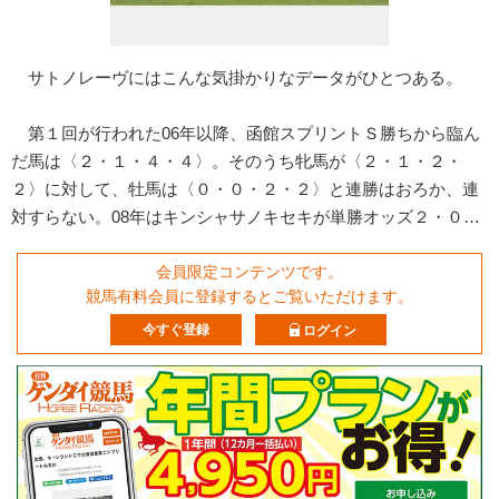
サトノレーヴにはこんな気掛かりなデータがひとつある。
第１回が行われた06年以降、函館スプリントＳ勝ちから臨ん
だ馬は〈２・１・４・４〉。そのうち牝馬が〈２・１・２・
２〉に対して、牡馬は〈０・０・２・２〉と連勝はおろか、連
対すらない。08年はキンシャサノキセキが単勝オッズ２・０…
会員限定コンテンツです。
競馬有料会員に登録するとご覧いただけます。
今すぐ登録
ログイン