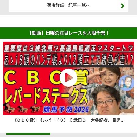
著者詳細、記事一覧へ
【動画】日曜の注目レースを大胆予想！
《ＣＢＣ賞》《レパードＳ》【 武田Ｄ、大谷記者、目黒…