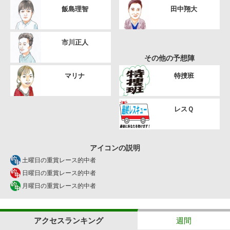
飯島理智
田中翔大
市川正人
その他の予想陣
マリナ
特捜班
レスＱ
アイコンの説明
土曜日の重賞レース的中者
日曜日の重賞レース的中者
月曜日の重賞レース的中者
アクセスランキング
週間