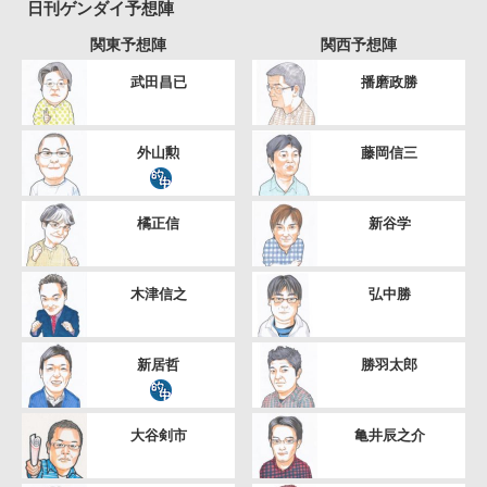
日刊ゲンダイ予想陣
関東予想陣
関西予想陣
武田昌已
播磨政勝
外山勲
藤岡信三
橘正信
新谷学
木津信之
弘中勝
新居哲
勝羽太郎
大谷剣市
亀井辰之介