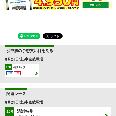
弘中勝の予想買い目を見る
8月24日(土)中京競馬場
清洲特別
10R
馬単
3単
関連レース
8月24日(土)中京競馬場
清洲特別
10R