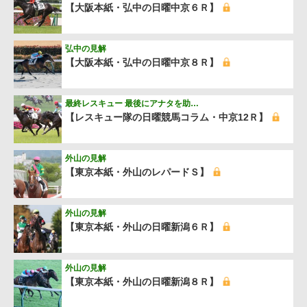
【大阪本紙・弘中の日曜中京６Ｒ】
弘中の見解
【大阪本紙・弘中の日曜中京８Ｒ】
最終レスキュー 最後にアナタを助…
【レスキュー隊の日曜競馬コラム・中京12Ｒ】
外山の見解
【東京本紙・外山のレパードＳ】
外山の見解
【東京本紙・外山の日曜新潟６Ｒ】
外山の見解
【東京本紙・外山の日曜新潟８Ｒ】