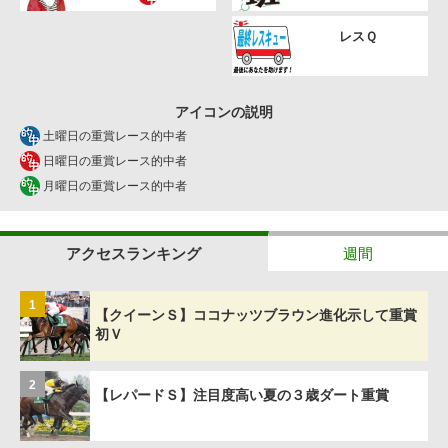
レスＱ
アイコンの説明
土曜日の重賞レース的中者
日曜日の重賞レース的中者
月曜日の重賞レース的中者
アクセスランキング
週間
1
【クイーンＳ】ココナッツブラウン進化示して重賞
初Ｖ
2
【レパードＳ】注目度高い夏の３歳ダート重賞