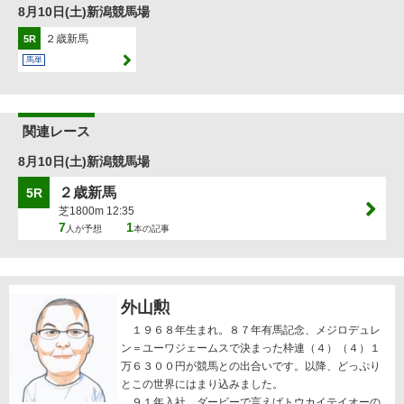
8月10日(土)新潟競馬場
２歳新馬
5R
馬単
関連レース
8月10日(土)新潟競馬場
２歳新馬
5R
芝1800m 12:35
7
1
人が予想
本の記事
外山勲
１９６８年生まれ。８７年有馬記念、メジロデュレ
ン＝ユーワジェームスで決まった枠連（４）（４）１
万６３００円が競馬との出合いです。以降、どっぷり
とこの世界にはまり込みました。
９１年入社。ダービーで言えばトウカイテイオーの