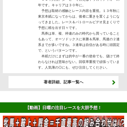
年です。キャリアは３０年に。
予想は取材の感触とレース内容を重視。１３年秋に
東京本紙になってからは、後者に重きを置くようにな
ってきました。レース＆パトロールビデオ見まくりで
予想に精を出す日々です。
馬券は単、複、枠連のみの時代から買っていること
もあって、オーソドックスに単勝＆馬単、馬連の２連
系までが多いですね。３連単は自信がある時に頭固定
で、というパターンです。
本紙だけにまずは的中が一番の使命でも、儲けて終
わらなければ意味がない。回収率重視で頑張っていま
す。人気薄の◎にも、ぜひ注目してください。
著者詳細、記事一覧へ
【動画】日曜の注目レースを大胆予想！