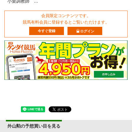
小栗調教師 …
会員限定コンテンツです。
競馬有料会員に登録するとご覧いただけます。
今すぐ登録
ログイン
外山勲の予想買い目を見る