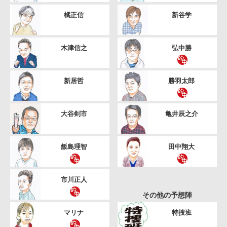
橘正信
新谷学
木津信之
弘中勝
新居哲
勝羽太郎
大谷剣市
亀井辰之介
飯島理智
田中翔大
市川正人
その他の予想陣
マリナ
特捜班