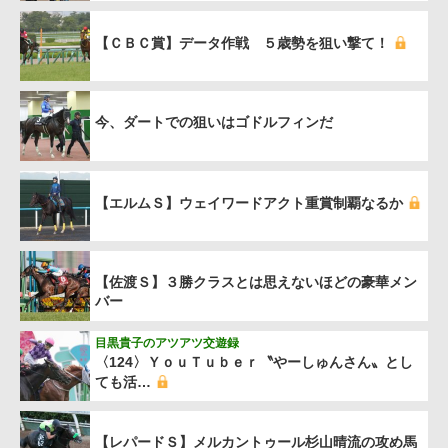
【ＣＢＣ賞】データ作戦 ５歳勢を狙い撃て！
今、ダートでの狙いはゴドルフィンだ
【エルムＳ】ウェイワードアクト重賞制覇なるか
【佐渡Ｓ】３勝クラスとは思えないほどの豪華メン
バー
目黒貴子のアツアツ交遊録
〈124〉ＹｏｕＴｕｂｅｒ〝やーしゅんさん〟とし
ても活…
【レパードＳ】メルカントゥール杉山晴流の攻め馬