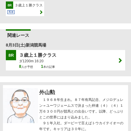
３歳上１勝クラス
8R
馬単
関連レース
8月3日(土)新潟競馬場
３歳上１勝クラス
8R
ダ1200m 16:20
8
1
人が予想
本の記事
外山勲
１９６８年生まれ。８７年有馬記念、メジロデュレ
ン＝ユーワジェームスで決まった枠連（４）（４）１
万６３００円が競馬との出合いです。以降、どっぷり
とこの世界にはまり込みました。
９１年入社。ダービーで言えばトウカイテイオーの
年です。キャリアは３０年に。