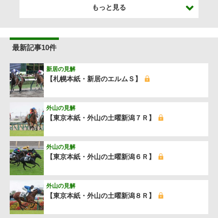
もっと見る
最新記事10件
新居の見解
【札幌本紙・新居のエルムＳ】
外山の見解
【東京本紙・外山の土曜新潟７Ｒ】
外山の見解
【東京本紙・外山の土曜新潟６Ｒ】
外山の見解
【東京本紙・外山の土曜新潟８Ｒ】