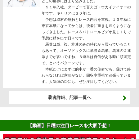
とこの世界にはまり込みました。
９１年入社。ダービーで言えばトウカイテイオーの
年です。キャリアは３０年に。
予想は取材の感触とレース内容を重視。１３年秋に
東京本紙になってからは、後者に重きを置くようにな
ってきました。レース＆パトロールビデオ見まくりで
予想に精を出す日々です。
馬券は単、複、枠連のみの時代から買っていること
もあって、オーソドックスに単勝＆馬単、馬連の２連
系までが多いですね。３連単は自信がある時に頭固定
で、というパターンです。
本紙だけにまずは的中が一番の使命でも、儲けて終
わらなければ意味がない。回収率重視で頑張っていま
す。人気薄の◎にも、ぜひ注目してください。
著者詳細、記事一覧へ
【動画】日曜の注目レースを大胆予想！