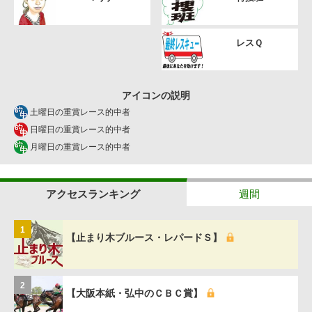
レスＱ
アイコンの説明
土曜日の重賞レース的中者
日曜日の重賞レース的中者
月曜日の重賞レース的中者
アクセスランキング
週間
1
【止まり木ブルース・レパードＳ】
2
【大阪本紙・弘中のＣＢＣ賞】