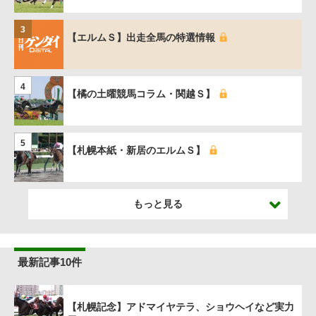
3
【エルムＳ】出走全馬の特選情報
4
【橘の土曜競馬コラム・関越Ｓ】
5
【札幌本紙・新居のエルムＳ】
もっと見る
最新記事10件
【札幌記念】アドマイヤテラ、ショウヘイなど実力