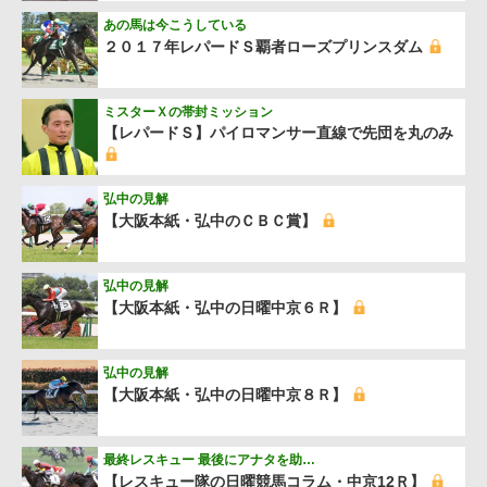
あの馬は今こうしている
２０１７年レパードＳ覇者ローズプリンスダム
ミスターＸの帯封ミッション
【レパードＳ】パイロマンサー直線で先団を丸のみ
弘中の見解
【大阪本紙・弘中のＣＢＣ賞】
弘中の見解
【大阪本紙・弘中の日曜中京６Ｒ】
弘中の見解
【大阪本紙・弘中の日曜中京８Ｒ】
最終レスキュー 最後にアナタを助…
【レスキュー隊の日曜競馬コラム・中京12Ｒ】