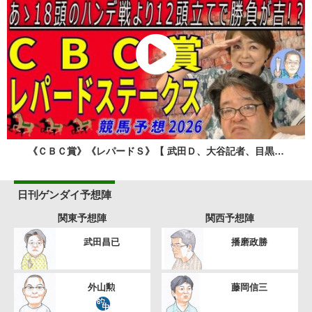
《ＣＢＣ賞》《レパードＳ》【 武田Ｄ、大谷記者、目黒…
日刊ゲンダイ予想陣
関東予想陣
関西予想陣
武田昌已
播磨政勝
外山勲
藤岡信三