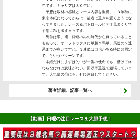
年です。キャリアは３０年に。
予想は取材の感触とレース内容を重視。１３年秋に
東京本紙になってからは、後者に重きを置くようにな
ってきました。レース＆パトロールビデオ見まくりで
予想に精を出す日々です。
馬券は単、複、枠連のみの時代から買っていること
もあって、オーソドックスに単勝＆馬単、馬連の２連
系までが多いですね。３連単は自信がある時に頭固定
で、というパターンです。
本紙だけにまずは的中が一番の使命でも、儲けて終
わらなければ意味がない。回収率重視で頑張っていま
す。人気薄の◎にも、ぜひ注目してください。
著者詳細、記事一覧へ
【動画】日曜の注目レースを大胆予想！