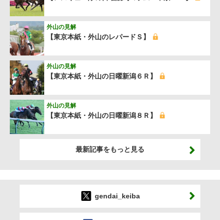
外山の見解
【東京本紙・外山のレパードＳ】
外山の見解
【東京本紙・外山の日曜新潟６Ｒ】
外山の見解
【東京本紙・外山の日曜新潟８Ｒ】
最新記事をもっと見る
gendai_keiba