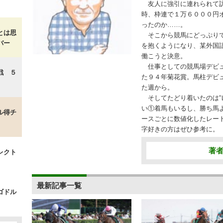
友人に強引に連れられて訪
時、枠連で１万６０００円
ったのか……。
とは思
そこから競馬にどっぷりで
バー
を抱くようになり、某外国
働こうと決意。
仕事としての競馬場デビュ
戦 ５
た９４年菊花賞。馬柱デビ
た週から。
そしてたどり着いたのは“
い①着馬もいるし、勝ち馬
ル得チ
ースごとに数値化したレー
字好きの方はぜひ参考に。
著
レクト
最新記事一覧
ゴドル