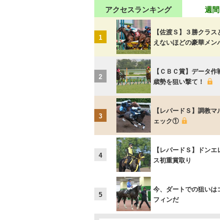
アクセスランキング
週間
【佐渡Ｓ】３勝クラス
1
えないほどの豪華メン
【ＣＢＣ賞】データ作
2
歳勢を狙い撃て！
【レパードＳ】調教マ
3
ェック①
【レパードＳ】ドンエ
4
ス初重賞取り
今、ダートでの狙いは
5
フィンだ