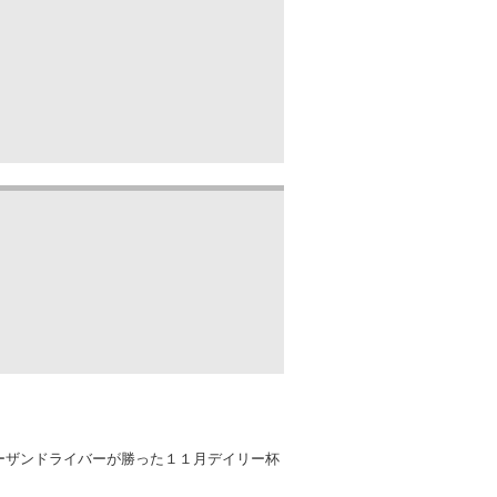
ザンドライバーが勝った１１月デイリー杯