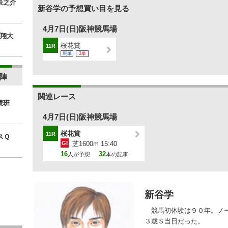
辰之介
新谷学の予想買い目を見る
4月7日(日)阪神競馬場
翔大
桜花賞
11R
馬単
3単
陣
関連レース
捜班
4月7日(日)阪神競馬場
桜花賞
11R
スＱ
GI
芝1600m 15:40
16
32
人が予想
本の記事
新谷学
競馬初体験は９０年。ノー
３歳Ｓ当日だった。