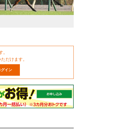
す。
いただけます。
ログイン