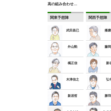
高の組み合わせ…
関東予想陣
関西予想陣
武田昌已
播磨
外山勲
藤岡
橘正信
新
木津信之
弘
新居哲
勝羽