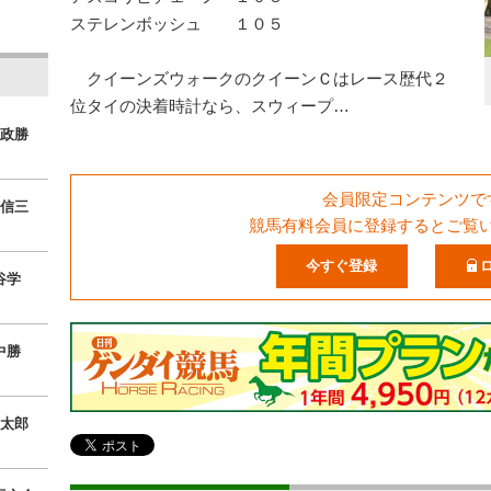
ステレンボッシュ １０５
クイーンズウォークのクイーンＣはレース歴代２
位タイの決着時計なら、スウィープ…
政勝
会員限定コンテンツで
信三
競馬有料会員に登録するとご覧
今すぐ登録
谷学
中勝
太郎