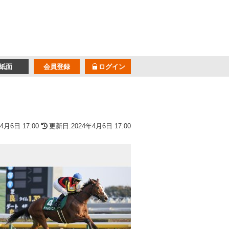
紙面
会員登録
ログイン
4月6日 17:00
更新日:2024年4月6日 17:00