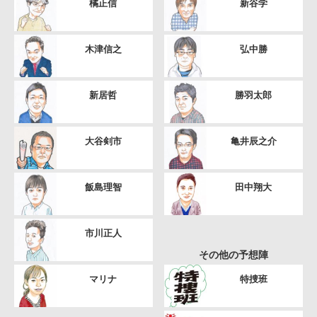
橘正信
新谷学
木津信之
弘中勝
新居哲
勝羽太郎
大谷剣市
亀井辰之介
飯島理智
田中翔大
市川正人
その他の予想陣
マリナ
特捜班