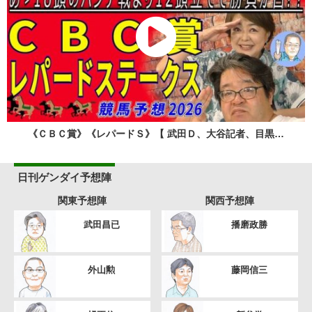
《ＣＢＣ賞》《レパードＳ》【 武田Ｄ、大谷記者、目黒…
日刊ゲンダイ予想陣
関東予想陣
関西予想陣
武田昌已
播磨政勝
外山勲
藤岡信三