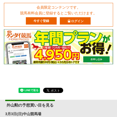
会員限定コンテンツです。
競馬有料会員に登録するとご覧いただけます。
今すぐ登録
ログイン
外山勲の予想買い目を見る
3月3日(日)中山競馬場