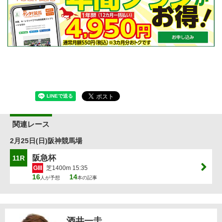
関連レース
2月25日(日)阪神競馬場
阪急杯
11R
GIII
芝1400m 15:35
16
14
人が予想
本の記事
酒井一圭