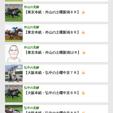
外山の見解
【東京本紙・外山の土曜新潟６Ｒ】
外山の見解
【東京本紙・外山の土曜新潟８Ｒ】
外山の見解
【東京本紙・外山の土曜新潟12Ｒ】
弘中の見解
【大阪本紙・弘中の土曜中京７Ｒ】
弘中の見解
【大阪本紙・弘中の土曜中京６Ｒ】
弘中の見解
【大阪本紙・弘中の土曜中京８Ｒ】