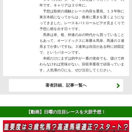
年です。キャリアは３０年に。
予想は取材の感触とレース内容を重視。１３年秋に
東京本紙になってからは、後者に重きを置くようにな
ってきました。レース＆パトロールビデオ見まくりで
予想に精を出す日々です。
馬券は単、複、枠連のみの時代から買っていること
もあって、オーソドックスに単勝＆馬単、馬連の２連
系までが多いですね。３連単は自信がある時に頭固定
で、というパターンです。
本紙だけにまずは的中が一番の使命でも、儲けて終
わらなければ意味がない。回収率重視で頑張っていま
す。人気薄の◎にも、ぜひ注目してください。
著者詳細、記事一覧へ
【動画】日曜の注目レースを大胆予想！