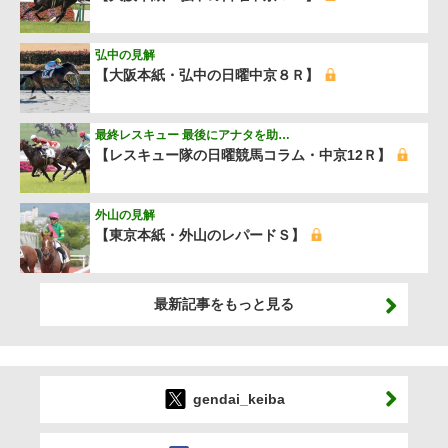
弘中の見解
【大阪本紙・弘中の日曜中京８Ｒ】
最終レスキュー 最後にアナタを助…
【レスキュー隊の日曜競馬コラム・中京12Ｒ】
外山の見解
【東京本紙・外山のレパードＳ】
最新記事をもっと見る
gendai_keiba