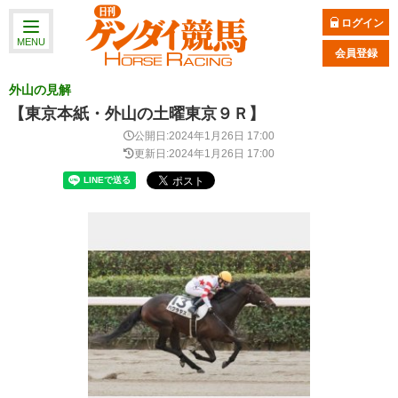
ログイン
MENU
会員登録
外山の見解
【東京本紙・外山の土曜東京９Ｒ】
公開日:2024年1月26日 17:00
更新日:2024年1月26日 17:00