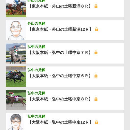
外山の見解
【東京本紙・外山の土曜新潟８Ｒ】
外山の見解
【東京本紙・外山の土曜新潟12Ｒ】
弘中の見解
【大阪本紙・弘中の土曜中京７Ｒ】
弘中の見解
【大阪本紙・弘中の土曜中京６Ｒ】
弘中の見解
【大阪本紙・弘中の土曜中京８Ｒ】
弘中の見解
【大阪本紙・弘中の土曜中京12Ｒ】