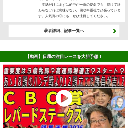
本紙だけにまずは的中が一番の使命でも、儲けて終
わらなければ意味がない。回収率重視で頑張っていま
す。人気薄の◎にも、ぜひ注目してください。
著者詳細、記事一覧へ
【動画】日曜の注目レースを大胆予想！