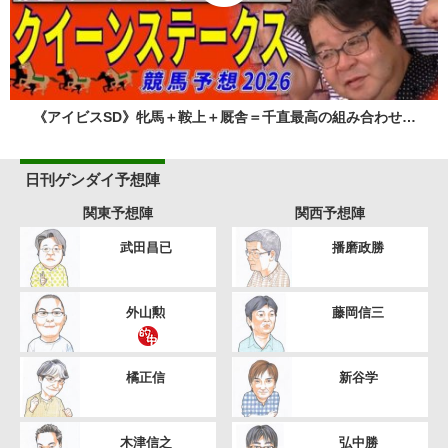
《アイビスSD》牝馬＋鞍上＋厩舎＝千直最高の組み合わせ…
日刊ゲンダイ予想陣
関東予想陣
関西予想陣
武田昌已
播磨政勝
外山勲
藤岡信三
橘正信
新谷学
木津信之
弘中勝