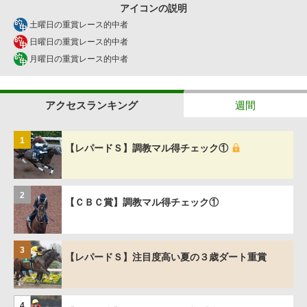
アイコンの説明
土曜日の重賞レース的中者
日曜日の重賞レース的中者
月曜日の重賞レース的中者
アクセスランキング
週間
1
【レパードＳ】調教マル得チェック①
2
【ＣＢＣ賞】調教マル得チェック①
3
【レパードＳ】注目度高い夏の３歳ダート重賞
4