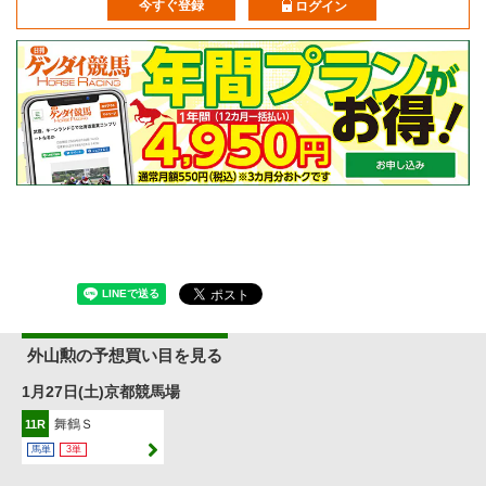
今すぐ登録
ログイン
外山勲の予想買い目を見る
1月27日(土)京都競馬場
舞鶴Ｓ
11R
馬単
3単