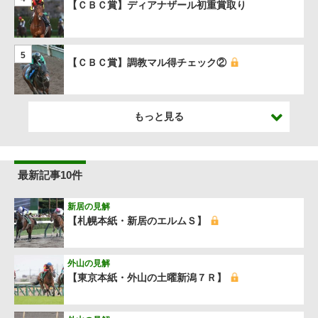
【ＣＢＣ賞】ディアナザール初重賞取り
5
【ＣＢＣ賞】調教マル得チェック②
もっと見る
最新記事10件
新居の見解
【札幌本紙・新居のエルムＳ】
外山の見解
【東京本紙・外山の土曜新潟７Ｒ】