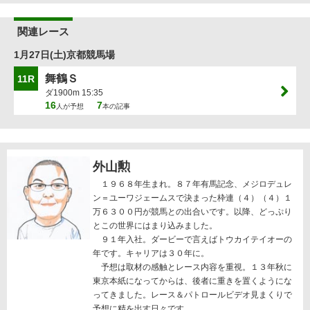
関連レース
1月27日(土)京都競馬場
舞鶴Ｓ
11R
ダ1900m 15:35
16
7
人が予想
本の記事
外山勲
１９６８年生まれ。８７年有馬記念、メジロデュレ
ン＝ユーワジェームスで決まった枠連（４）（４）１
万６３００円が競馬との出合いです。以降、どっぷり
とこの世界にはまり込みました。
９１年入社。ダービーで言えばトウカイテイオーの
年です。キャリアは３０年に。
予想は取材の感触とレース内容を重視。１３年秋に
東京本紙になってからは、後者に重きを置くようにな
ってきました。レース＆パトロールビデオ見まくりで
予想に精を出す日々です。