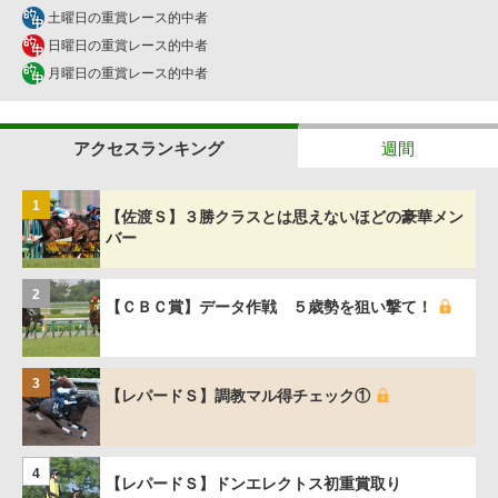
土曜日の重賞レース的中者
日曜日の重賞レース的中者
月曜日の重賞レース的中者
アクセスランキング
週間
1
【佐渡Ｓ】３勝クラスとは思えないほどの豪華メン
バー
2
【ＣＢＣ賞】データ作戦 ５歳勢を狙い撃て！
3
【レパードＳ】調教マル得チェック①
4
【レパードＳ】ドンエレクトス初重賞取り