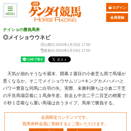
ログイン
MENU
会員登録
ナイショの勝負馬券
◎メイショウウネビ
公開日:2024年1月19日 17:00
更新日:2024年1月19日 17:00
天気が崩れそうな今週末、開幕２週目の小倉芝も雨で馬場が
悪くなるか。そこでメイショウサムソン×キングカメハメハと
パワー豊富な同馬に白羽の矢。実際、未勝利勝ちは小倉二千芝
の不良馬場②着に１馬身半差。前走も中京二千二百芝の稍重で
０秒１②着なら重い馬場は合うタイプ。馬単で勝負する。
会員限定コンテンツです。
競馬有料会員に登録するとご覧いただけます。