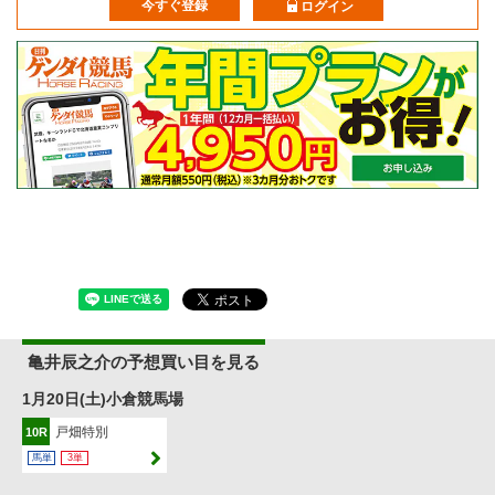
今すぐ登録
ログイン
亀井辰之介の予想買い目を見る
1月20日(土)小倉競馬場
戸畑特別
10R
馬単
3単