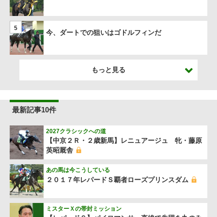
5
今、ダートでの狙いはゴドルフィンだ
もっと見る
最新記事10件
2027クラシックへの道
【中京２Ｒ・２歳新馬】レニュアージュ 牝・藤原
英昭厩舎
あの馬は今こうしている
２０１７年レパードＳ覇者ローズプリンスダム
ミスターＸの帯封ミッション