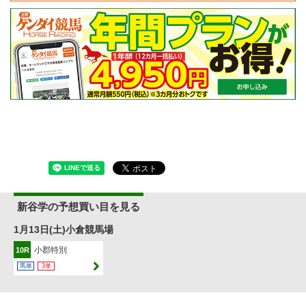
新谷学の予想買い目を見る
1月13日(土)小倉競馬場
小郡特別
10R
馬単
3単