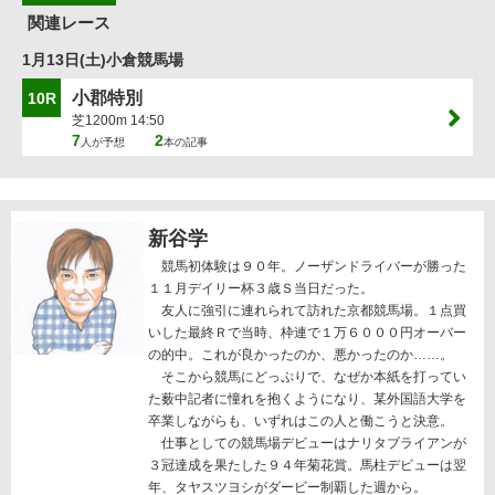
関連レース
1月13日(土)小倉競馬場
小郡特別
10R
芝1200m 14:50
7
2
人が予想
本の記事
新谷学
競馬初体験は９０年。ノーザンドライバーが勝った
１１月デイリー杯３歳Ｓ当日だった。
友人に強引に連れられて訪れた京都競馬場。１点買
いした最終Ｒで当時、枠連で１万６０００円オーバー
の的中。これが良かったのか、悪かったのか……。
そこから競馬にどっぷりで、なぜか本紙を打ってい
た薮中記者に憧れを抱くようになり、某外国語大学を
卒業しながらも、いずれはこの人と働こうと決意。
仕事としての競馬場デビューはナリタブライアンが
３冠達成を果たした９４年菊花賞。馬柱デビューは翌
年、タヤスツヨシがダービー制覇した週から。