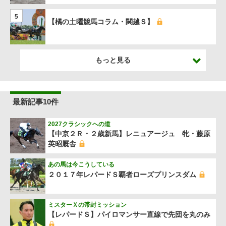
5
【橘の土曜競馬コラム・関越Ｓ】
もっと見る
最新記事10件
2027クラシックへの道
【中京２Ｒ・２歳新馬】レニュアージュ 牝・藤原
英昭厩舎
あの馬は今こうしている
２０１７年レパードＳ覇者ローズプリンスダム
ミスターＸの帯封ミッション
【レパードＳ】パイロマンサー直線で先団を丸のみ