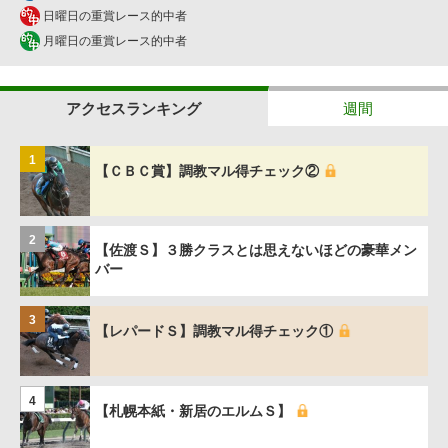
日曜日の重賞レース的中者
月曜日の重賞レース的中者
アクセスランキング
週間
1
【ＣＢＣ賞】調教マル得チェック②
2
【佐渡Ｓ】３勝クラスとは思えないほどの豪華メン
バー
3
【レパードＳ】調教マル得チェック①
4
【札幌本紙・新居のエルムＳ】