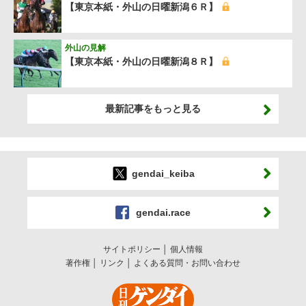
【東京本紙・外山の日曜新潟６Ｒ】
外山の見解
【東京本紙・外山の日曜新潟８Ｒ】
最新記事をもっと見る
gendai_keiba
gendai.race
サイトポリシー
個人情報
著作権
リンク
よくある質問・お問い合わせ